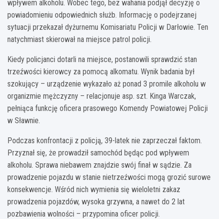
wpływem alkoholu. Wobec tego, bez wahania podjął decyzję o
powiadomieniu odpowiednich służb. Informację o podejrzanej
sytuacji przekazał dyżurnemu Komisariatu Policji w Darłowie. Ten
natychmiast skierował na miejsce patrol policji.
Kiedy policjanci dotarli na miejsce, postanowili sprawdzić stan
trzeźwości kierowcy za pomocą alkomatu. Wynik badania był
szokujący – urządzenie wykazało aż ponad 3 promile alkoholu w
organizmie mężczyzny – relacjonuje asp. szt. Kinga Warczak,
pełniąca funkcję oficera prasowego Komendy Powiatowej Policji
w Sławnie.
Podczas konfrontacji z policją, 39-latek nie zaprzeczał faktom.
Przyznał się, że prowadził samochód będąc pod wpływem
alkoholu. Sprawa niebawem znajdzie swój finał w sądzie. Za
prowadzenie pojazdu w stanie nietrzeźwości mogą grozić surowe
konsekwencje. Wśród nich wymienia się wieloletni zakaz
prowadzenia pojazdów, wysoka grzywna, a nawet do 2 lat
pozbawienia wolności – przypomina oficer policji.