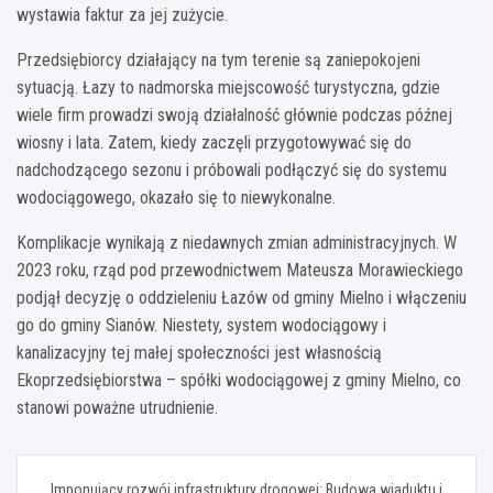
wystawia faktur za jej zużycie.
Przedsiębiorcy działający na tym terenie są zaniepokojeni
sytuacją. Łazy to nadmorska miejscowość turystyczna, gdzie
wiele firm prowadzi swoją działalność głównie podczas późnej
wiosny i lata. Zatem, kiedy zaczęli przygotowywać się do
nadchodzącego sezonu i próbowali podłączyć się do systemu
wodociągowego, okazało się to niewykonalne.
Komplikacje wynikają z niedawnych zmian administracyjnych. W
2023 roku, rząd pod przewodnictwem Mateusza Morawieckiego
podjął decyzję o oddzieleniu Łazów od gminy Mielno i włączeniu
go do gminy Sianów. Niestety, system wodociągowy i
kanalizacyjny tej małej społeczności jest własnością
Ekoprzedsiębiorstwa – spółki wodociągowej z gminy Mielno, co
stanowi poważne utrudnienie.
Nawigacja
Imponujący rozwój infrastruktury drogowej: Budowa wiaduktu i