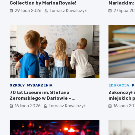
Collection by Marina Royale!
Mariackim:
Darłowie
29 lipca 2026
Tomasz Kowalczyk
27 lipca 2
SZKOŁY
WYDARZENIA
EDUKACJA
P
70 lat Liceum im. Stefana
Zakończył 
Żeromskiego w Darłowie –
miejskich p
Świętujemy razem!
16 lipca 2026
Tomasz Kowalczyk
16 lipca 2