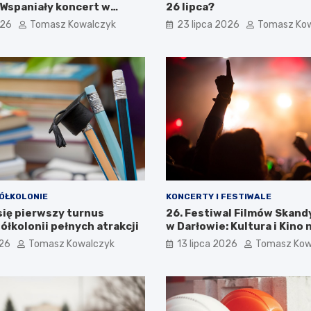
 Wspaniały koncert w
26 lipca?
026
Tomasz Kowalczyk
23 lipca 2026
Tomasz Ko
ÓŁKOLONIE
KONCERTY I FESTIWALE
się pierwszy turnus
26. Festiwal Filmów Skan
ółkolonii pełnych atrakcji
w Darłowie: Kultura i Kino 
Wyciągnięcie Ręki
026
Tomasz Kowalczyk
13 lipca 2026
Tomasz Kow