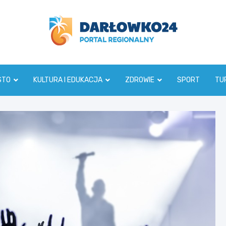
darlowko24.pl
STO
KULTURA I EDUKACJA
ZDROWIE
SPORT
TU