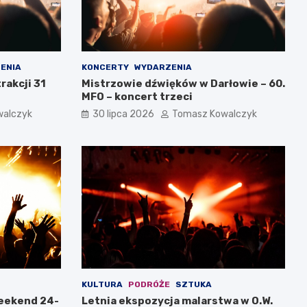
ENIA
KONCERTY
WYDARZENIA
rakcji 31
Mistrzowie dźwięków w Darłowie – 60.
MFO – koncert trzeci
walczyk
30 lipca 2026
Tomasz Kowalczyk
KULTURA
PODRÓŻE
SZTUKA
weekend 24-
Letnia ekspozycja malarstwa w O.W.