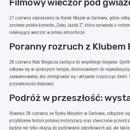
Filmowy wieczór pod gwiazd
27 czerwca zapraszamy na Rynek Miejski w Darłowie, gdzie odbęd
zostanie polska komedia „Dalej Jazda 2”, która opowiada o rodzin
relaksujący wieczór w letniej atmosferze.
Poranny rozruch z Klubem 
28 czerwca Klub Biegacza zachęca do wspólnego biegania. Spotkan
odbywa się w spokojnym tempie, dostosowanym do najwolniejszyc
zaawansowania, aby zintegrować się i aktywnie rozpocząć dzień. K
przynależności klubowej.
Podróż w przeszłość: wyst
Również 28 czerwca, na Rynku Miejskim w Darłowie, odbędzie s
przybliżenie historii polskiej motoryzacji oraz stworzenie prze
będzie nie tylko okazją do podziwiania zabytkowych aut, ale także 