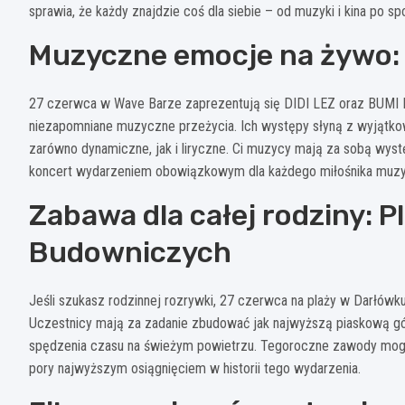
sprawia, że każdy znajdzie coś dla siebie – od muzyki i kina po spor
Muzyczne emocje na żywo:
27 czerwca w Wave Barze zaprezentują się DIDI LEZ oraz BUMI PHI
niezapomniane muzyczne przeżycia. Ich występy słyną z wyjątkow
zarówno dynamiczne, jak i liryczne. Ci muzycy mają za sobą wystę
koncert wydarzeniem obowiązkowym dla każdego miłośnika muzy
Zabawa dla całej rodziny: 
Budowniczych
Jeśli szukasz rodzinnej rozrywki, 27 czerwca na plaży w Darłó
Uczestnicy mają za zadanie zbudować jak najwyższą piaskową gó
spędzenia czasu na świeżym powietrzu. Tegoroczne zawody mogą 
pory najwyższym osiągnięciem w historii tego wydarzenia.