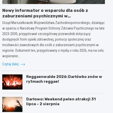
Nowy informator o wsparciu dla osób z
zaburzeniami psychicznymi w
Zachodniopomorskiem na 2026 rok
Urząd Marszałkowski Województwa Zachodniopomorskiego, działając
w oparciu o Narodowy Program Ochrony Zdrowia Psychicznego na lata
2023-2030, przygotował szczegółowy przewodnik dotyczący
dostępnych form opieki zdrowotnej, pomocy społecznej oraz
możliwości zawodowych dla osób z zaburzeniami psychicznymi w
regionie. Dokument ten, przygotowany z myślą o roku 2026, ma na celu
wspieranie…
Czytaj dalej
Reggaenwalde 2026: Darłówko znów w
rytmach reggae!
Darłowo: Weekend pełen atrakcji 31
lipca – 2 sierpnia