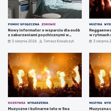
POMOC SPOŁECZNA
ZDROWIE
MUZYKA
WYD
Nowy informator o wsparciu dla osób
Reggaenwa
z zaburzeniami psychicznymi w
w rytmach 
Zachodniopomorskiem na 2026 rok
5 sierpnia 2026
Tomasz Kowalczyk
3 sierpnia
ROZRYWKA
WYDARZENIA
MUZYKA
WYD
Muzyczne i kulinarne lato w Sea
Muzyczna u