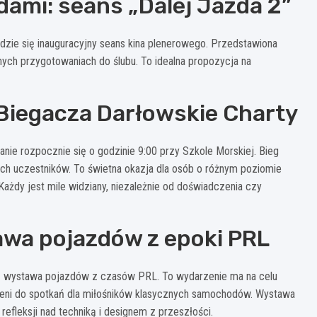
ami: seans „Dalej Jazda 2”
zie się inauguracyjny seans kina plenerowego. Przedstawiona
nych przygotowaniach do ślubu. To idealna propozycja na
Biegacza Darłowskie Charty
ie rozpocznie się o godzinie 9:00 przy Szkole Morskiej. Bieg
h uczestników. To świetna okazja dla osób o różnym poziomie
ażdy jest mile widziany, niezależnie od doświadczenia czy
awa pojazdów z epoki PRL
ię wystawa pojazdów z czasów PRL. To wydarzenie ma na celu
strzeni do spotkań dla miłośników klasycznych samochodów. Wystawa
refleksji nad techniką i designem z przeszłości.