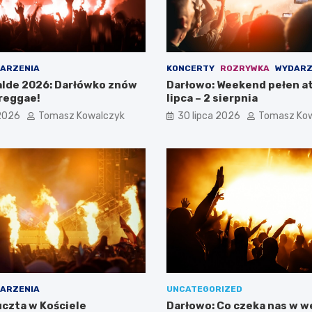
ARZENIA
KONCERTY
ROZRYWKA
WYDARZ
lde 2026: Darłówko znów
Darłowo: Weekend pełen at
reggae!
lipca – 2 sierpnia
 2026
Tomasz Kowalczyk
30 lipca 2026
Tomasz Ko
ARZENIA
UNCATEGORIZED
czta w Kościele
Darłowo: Co czeka nas w 