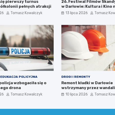
się pierwszy turnus
26. Festiwal Filmów Skan
ółkolonii pełnych atrakcji
w Darłowie: Kultura i Kino 
Wyciągnięcie Ręki
026
Tomasz Kowalczyk
13 lipca 2026
Tomasz Kow
 EDUKACJA POLICYJNA
DROGI I REMONTY
olicja wzbogaciła się o
Remont kładki w Darłowie
ego drona
wstrzymany przez wandal
026
Tomasz Kowalczyk
10 lipca 2026
Tomasz Kow