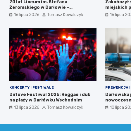
70 lat Liceum im. Stefana
Zakończył 
Żeromskiego w Darłowie –
miejskich p
Świętujemy razem!
16 lipca 2026
Tomasz Kowalczyk
16 lipca 2
KONCERTY I FESTIWALE
PREWENCJA I
Dirlove Festiwal 2026: Reggae i dub
Darłowska p
na plaży w Darłówku Wschodnim
nowoczesn
13 lipca 2026
Tomasz Kowalczyk
10 lipca 2