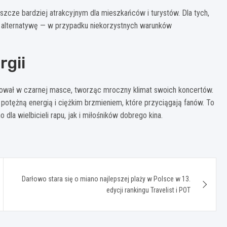
jeszcze bardziej atrakcyjnym dla mieszkańców i turystów. Dla tych,
i alternatywę — w przypadku niekorzystnych warunków
rgii
pował w czarnej masce, tworząc mroczny klimat swoich koncertów.
potężną energią i ciężkim brzmieniem, które przyciągają fanów. To
la wielbicieli rapu, jak i miłośników dobrego kina.
Darłowo stara się o miano najlepszej plaży w Polsce w 13.
edycji rankingu Travelist i POT