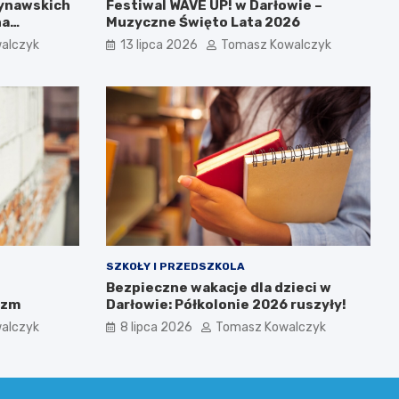
dynawskich
Festiwal WAVE UP! w Darłowie –
na
Muzyczne Święto Lata 2026
alczyk
13 lipca 2026
Tomasz Kowalczyk
SZKOŁY I PRZEDSZKOLA
Bezpieczne wakacje dla dzieci w
izm
Darłowie: Półkolonie 2026 ruszyły!
alczyk
8 lipca 2026
Tomasz Kowalczyk