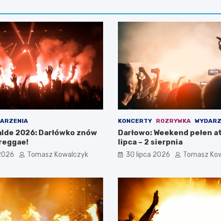
ARZENIA
KONCERTY
ROZRYWKA
WYDARZ
lde 2026: Darłówko znów
Darłowo: Weekend pełen at
reggae!
lipca – 2 sierpnia
 2026
Tomasz Kowalczyk
30 lipca 2026
Tomasz Ko