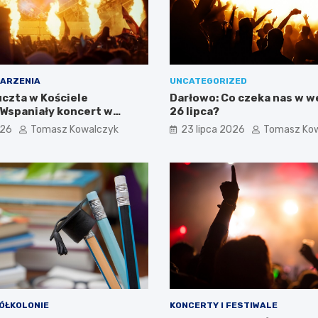
ARZENIA
UNCATEGORIZED
czta w Kościele
Darłowo: Co czeka nas w 
 Wspaniały koncert w
26 lipca?
026
Tomasz Kowalczyk
23 lipca 2026
Tomasz Ko
ÓŁKOLONIE
KONCERTY I FESTIWALE