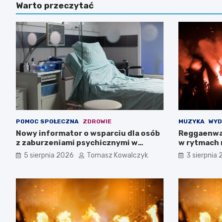
Warto przeczytać
POMOC SPOŁECZNA
ZDROWIE
MUZYKA
WYD
Nowy informator o wsparciu dla osób
Reggaenwa
z zaburzeniami psychicznymi w
w rytmach 
Zachodniopomorskiem na 2026 rok
5 sierpnia 2026
Tomasz Kowalczyk
3 sierpnia