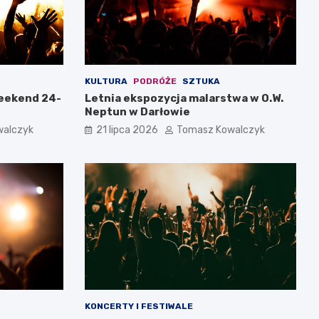
KULTURA
PODRÓŻE
SZTUKA
weekend 24-
Letnia ekspozycja malarstwa w O.W.
Neptun w Darłowie
walczyk
21 lipca 2026
Tomasz Kowalczyk
KONCERTY I FESTIWALE