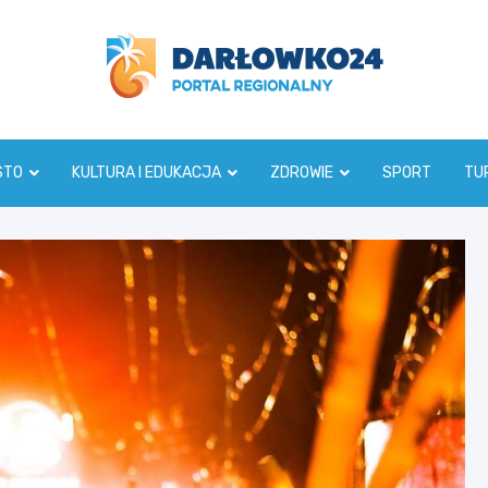
darlowko24.pl
STO
KULTURA I EDUKACJA
ZDROWIE
SPORT
TU