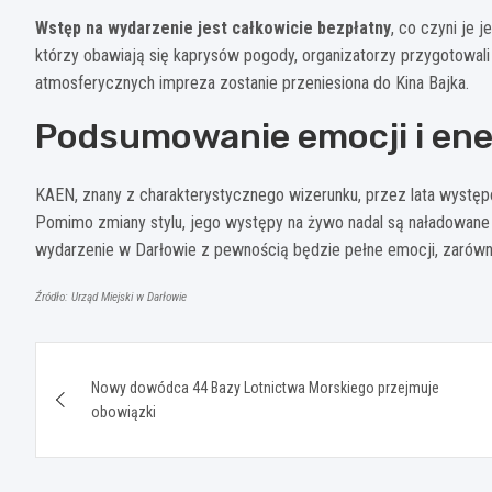
Wstęp na wydarzenie jest całkowicie bezpłatny
, co czyni je 
którzy obawiają się kaprysów pogody, organizatorzy przygotowal
atmosferycznych impreza zostanie przeniesiona do Kina Bajka.
Podsumowanie emocji i ene
KAEN, znany z charakterystycznego wizerunku, przez lata wystę
Pomimo zmiany stylu, jego występy na żywo nadal są naładowane 
wydarzenie w Darłowie z pewnością będzie pełne emocji, zarówno d
Źródło: Urząd Miejski w Darłowie
Nawigacja
Nowy dowódca 44 Bazy Lotnictwa Morskiego przejmuje
wpisu
obowiązki