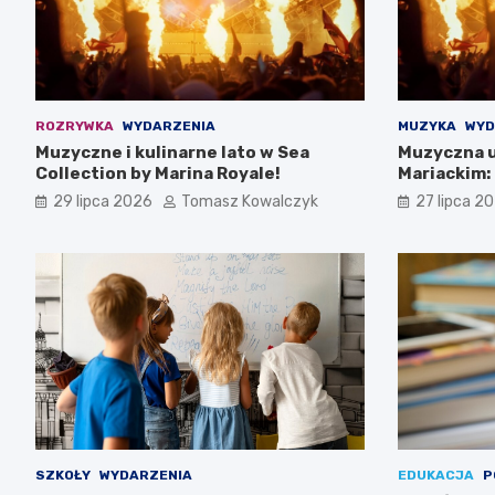
ROZRYWKA
WYDARZENIA
MUZYKA
WYD
Muzyczne i kulinarne lato w Sea
Muzyczna u
Collection by Marina Royale!
Mariackim:
Darłowie
29 lipca 2026
Tomasz Kowalczyk
27 lipca 2
SZKOŁY
WYDARZENIA
EDUKACJA
P