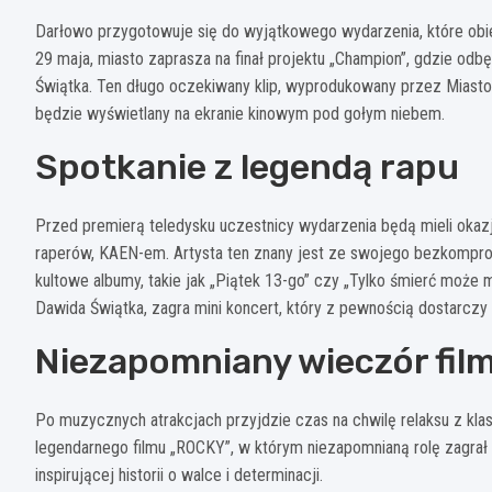
Darłowo przygotowuje się do wyjątkowego wydarzenia, które obiec
29 maja, miasto zaprasza na finał projektu „Champion”, gdzie odbę
Świątka. Ten długo oczekiwany klip, wyprodukowany przez Miasto
będzie wyświetlany na ekranie kinowym pod gołym niebem.
Spotkanie z legendą rapu
Przed premierą teledysku uczestnicy wydarzenia będą mieli okazj
raperów, KAEN-em. Artysta ten znany jest ze swojego bezkompro
kultowe albumy, takie jak „Piątek 13-go” czy „Tylko śmierć moż
Dawida Świątka, zagra mini koncert, który z pewnością dostarczy
Niezapomniany wieczór fi
Po muzycznych atrakcjach przyjdzie czas na chwilę relaksu z kla
legendarnego filmu „ROCKY”, w którym niezapomnianą rolę zagrał S
inspirującej historii o walce i determinacji.