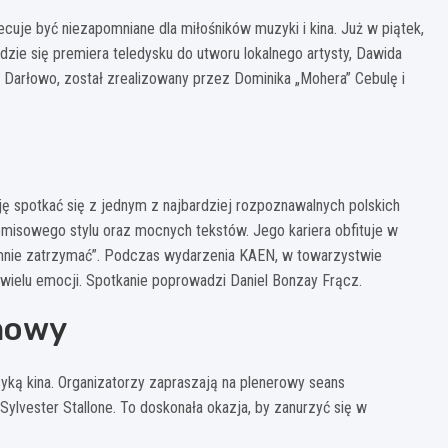
uje być niezapomniane dla miłośników muzyki i kina. Już w piątek,
dzie się premiera teledysku do utworu lokalnego artysty, Dawida
 Darłowo, został zrealizowany przez Dominika „Mohera” Cebulę i
ę spotkać się z jednym z najbardziej rozpoznawalnych polskich
misowego stylu oraz mocnych tekstów. Jego kariera obfituje w
e mnie zatrzymać”. Podczas wydarzenia KAEN, w towarzystwie
 wielu emocji. Spotkanie poprowadzi Daniel Bonzay Frącz.
lmowy
syką kina. Organizatorzy zapraszają na plenerowy seans
ylvester Stallone. To doskonała okazja, by zanurzyć się w