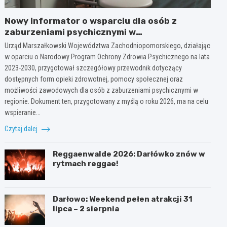
Nowy informator o wsparciu dla osób z
zaburzeniami psychicznymi w
Zachodniopomorskiem na 2026 rok
Urząd Marszałkowski Województwa Zachodniopomorskiego, działając
w oparciu o Narodowy Program Ochrony Zdrowia Psychicznego na lata
2023-2030, przygotował szczegółowy przewodnik dotyczący
dostępnych form opieki zdrowotnej, pomocy społecznej oraz
możliwości zawodowych dla osób z zaburzeniami psychicznymi w
regionie. Dokument ten, przygotowany z myślą o roku 2026, ma na celu
wspieranie…
Czytaj dalej
Reggaenwalde 2026: Darłówko znów w
rytmach reggae!
Darłowo: Weekend pełen atrakcji 31
lipca – 2 sierpnia