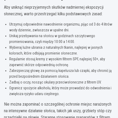
Aby uniknąć nieprzyjemnych skutków nadmiernej ekspozycji
słonecznej, warto przestrzegać kilku podstawowych zasad:
Utrzymuj odpowiednie nawodnienie organizmu, pijąc od 3 do 4 litrów
wody dziennie, zwłaszcza w upalne dni.
Unikaj przebywania na słońcu w godzinach szczytowego
promieniowania, czyli między 10:00 a 14:00.
Wybieraj luźne ubrania z naturalnych tkanin, najlepiej w jasnych
kolorach, które odbijają promienie słoneczne.
Regularnie stosuj kremy z wysokim filtrem SPF, najlepiej 50+, aby
zapewnić skórze odpowiednią ochronę.
Zabezpieczaj głowę za pomocą kapelusza lub czapki, aby chronić ją
przed bezpośrednim działaniem słońca.
Zadbaj o oczy, nosząc okulary przeciwsłoneczne z filtrem UV.
Ogranicz spożycie alkoholu, który może prowadzić do odwodnienia i
zwiększa ryzyko udaru cieplnego.
Nie można zapominać o szczególnej ochronie miejsc narażonych
na intensywne działanie słońca, takich jak uszy, grzbiety stóp czy
przedziałki na głowie. Staranne stosowanie preparatów z filtrem,