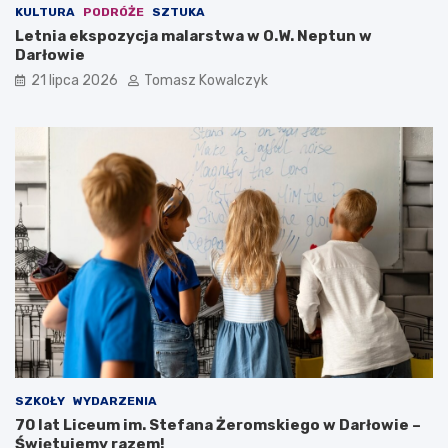
KULTURA
PODRÓŻE
SZTUKA
Letnia ekspozycja malarstwa w O.W. Neptun w
Darłowie
21 lipca 2026
Tomasz Kowalczyk
SZKOŁY
WYDARZENIA
70 lat Liceum im. Stefana Żeromskiego w Darłowie –
Świętujemy razem!