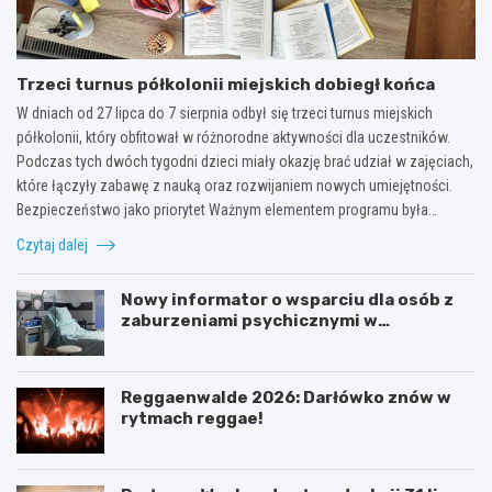
Trzeci turnus półkolonii miejskich dobiegł końca
W dniach od 27 lipca do 7 sierpnia odbył się trzeci turnus miejskich
półkolonii, który obfitował w różnorodne aktywności dla uczestników.
Podczas tych dwóch tygodni dzieci miały okazję brać udział w zajęciach,
które łączyły zabawę z nauką oraz rozwijaniem nowych umiejętności.
Bezpieczeństwo jako priorytet Ważnym elementem programu była…
Czytaj dalej
Nowy informator o wsparciu dla osób z
zaburzeniami psychicznymi w
Zachodniopomorskiem na 2026 rok
Reggaenwalde 2026: Darłówko znów w
rytmach reggae!