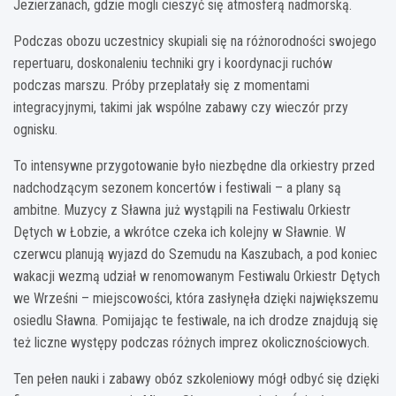
Jezierzanach, gdzie mogli cieszyć się atmosferą nadmorską.
Podczas obozu uczestnicy skupiali się na różnorodności swojego
repertuaru, doskonaleniu techniki gry i koordynacji ruchów
podczas marszu. Próby przeplatały się z momentami
integracyjnymi, takimi jak wspólne zabawy czy wieczór przy
ognisku.
To intensywne przygotowanie było niezbędne dla orkiestry przed
nadchodzącym sezonem koncertów i festiwali – a plany są
ambitne. Muzycy z Sławna już wystąpili na Festiwalu Orkiestr
Dętych w Łobzie, a wkrótce czeka ich kolejny w Sławnie. W
czerwcu planują wyjazd do Szemudu na Kaszubach, a pod koniec
wakacji wezmą udział w renomowanym Festiwalu Orkiestr Dętych
we Wrześni – miejscowości, która zasłynęła dzięki największemu
osiedlu Sławna. Pomijając te festiwale, na ich drodze znajdują się
też liczne występy podczas różnych imprez okolicznościowych.
Ten pełen nauki i zabawy obóz szkoleniowy mógł odbyć się dzięki