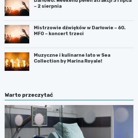
Darłowo: Weekend pełen atrakcji 31 lipca
– 2 sierpnia
Mistrzowie dźwięków w Darłowie – 60.
MFO – koncert trzeci
Muzyczne i kulinarne lato w Sea
Collection by Marina Royale!
Warto przeczytać