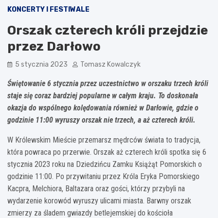
KONCERTY I FESTIWALE
Orszak czterech króli przejdzie
przez Darłowo
5 stycznia 2023
Tomasz Kowalczyk
Świętowanie 6 stycznia przez uczestnictwo w orszaku trzech króli
staje się coraz bardziej popularne w całym kraju. To doskonała
okazja do wspólnego kolędowania również w Darłowie, gdzie o
godzinie 11:00 wyruszy orszak nie trzech, a aż czterech króli.
W Królewskim Mieście przemarsz mędrców świata to tradycja,
która powraca po przerwie. Orszak aż czterech króli spotka się 6
stycznia 2023 roku na Dziedzińcu Zamku Książąt Pomorskich o
godzinie 11:00. Po przywitaniu przez Króla Eryka Pomorskiego
Kacpra, Melchiora, Baltazara oraz gości, którzy przybyli na
wydarzenie korowód wyruszy ulicami miasta. Barwny orszak
zmierzy za śladem gwiazdy betlejemskiej do kościoła