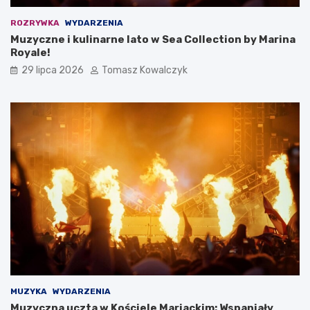
ROZRYWKA
WYDARZENIA
Muzyczne i kulinarne lato w Sea Collection by Marina
Royale!
29 lipca 2026
Tomasz Kowalczyk
MUZYKA
WYDARZENIA
Muzyczna uczta w Kościele Mariackim: Wspaniały