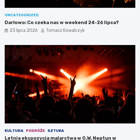
UNCATEGORIZED
Darłowo: Co czeka nas w weekend 24-26 lipca?
23 lipca 2026
Tomasz Kowalczyk
KULTURA
PODRÓŻE
SZTUKA
Letnia ekspozycja malarstwa w O.W. Neptun w