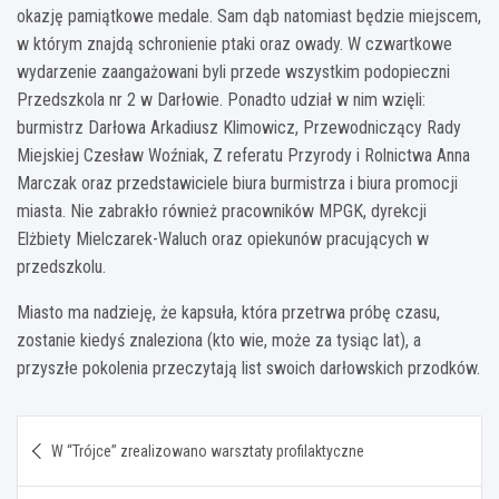
okazję pamiątkowe medale. Sam dąb natomiast będzie miejscem,
w którym znajdą schronienie ptaki oraz owady. W czwartkowe
wydarzenie zaangażowani byli przede wszystkim podopieczni
Przedszkola nr 2 w Darłowie. Ponadto udział w nim wzięli:
burmistrz Darłowa Arkadiusz Klimowicz, Przewodniczący Rady
Miejskiej Czesław Woźniak, Z referatu Przyrody i Rolnictwa Anna
Marczak oraz przedstawiciele biura burmistrza i biura promocji
miasta. Nie zabrakło również pracowników MPGK, dyrekcji
Elżbiety Mielczarek-Waluch oraz opiekunów pracujących w
przedszkolu.
Miasto ma nadzieję, że kapsuła, która przetrwa próbę czasu,
zostanie kiedyś znaleziona (kto wie, może za tysiąc lat), a
przyszłe pokolenia przeczytają list swoich darłowskich przodków.
Nawigacja
W “Trójce” zrealizowano warsztaty profilaktyczne
wpisu