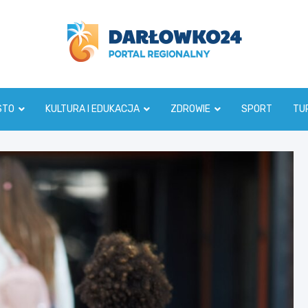
darlowko24.pl
STO
KULTURA I EDUKACJA
ZDROWIE
SPORT
TU