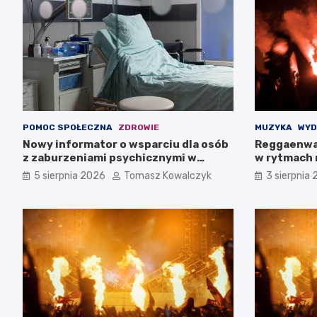
POMOC SPOŁECZNA
ZDROWIE
MUZYKA
WYD
Nowy informator o wsparciu dla osób
Reggaenwa
z zaburzeniami psychicznymi w
w rytmach 
Zachodniopomorskiem na 2026 rok
5 sierpnia 2026
Tomasz Kowalczyk
3 sierpnia