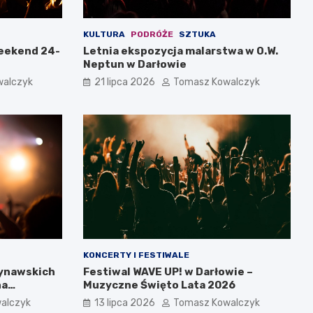
KULTURA
PODRÓŻE
SZTUKA
weekend 24-
Letnia ekspozycja malarstwa w O.W.
Neptun w Darłowie
walczyk
21 lipca 2026
Tomasz Kowalczyk
KONCERTY I FESTIWALE
dynawskich
Festiwal WAVE UP! w Darłowie –
na
Muzyczne Święto Lata 2026
alczyk
13 lipca 2026
Tomasz Kowalczyk