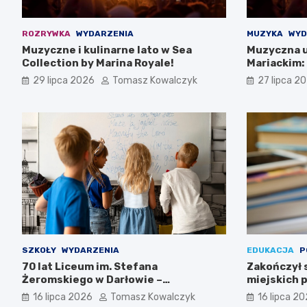
ROZRYWKA
WYDARZENIA
MUZYKA
WYD
Muzyczne i kulinarne lato w Sea
Muzyczna u
Collection by Marina Royale!
Mariackim:
Darłowie
29 lipca 2026
Tomasz Kowalczyk
27 lipca 2
SZKOŁY
WYDARZENIA
EDUKACJA
P
70 lat Liceum im. Stefana
Zakończył 
Żeromskiego w Darłowie –
miejskich p
Świętujemy razem!
16 lipca 2026
Tomasz Kowalczyk
16 lipca 2