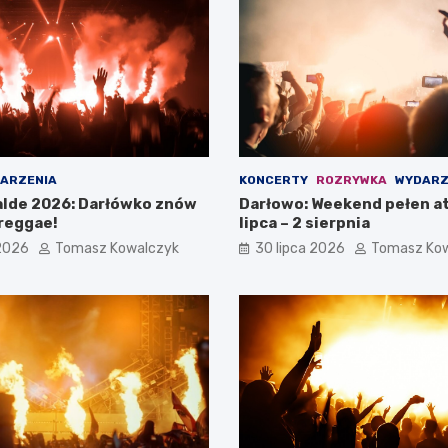
ARZENIA
KONCERTY
ROZRYWKA
WYDARZ
lde 2026: Darłówko znów
Darłowo: Weekend pełen at
reggae!
lipca – 2 sierpnia
 2026
Tomasz Kowalczyk
30 lipca 2026
Tomasz Ko