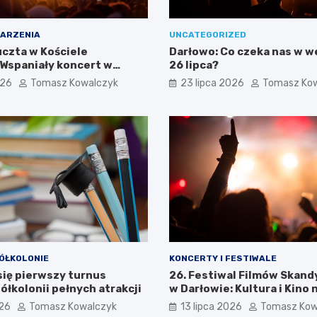
ARZENIA
UNCATEGORIZED
czta w Kościele
Darłowo: Co czeka nas w 
 Wspaniały koncert w
26 lipca?
026
Tomasz Kowalczyk
23 lipca 2026
Tomasz Ko
ÓŁKOLONIE
KONCERTY I FESTIWALE
się pierwszy turnus
26. Festiwal Filmów Skan
ółkolonii pełnych atrakcji
w Darłowie: Kultura i Kino 
Wyciągnięcie Ręki
026
Tomasz Kowalczyk
13 lipca 2026
Tomasz Kow