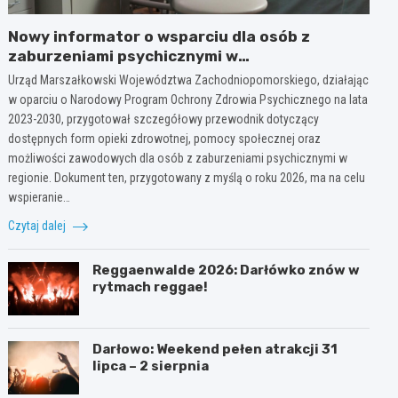
Nowy informator o wsparciu dla osób z
zaburzeniami psychicznymi w
Zachodniopomorskiem na 2026 rok
Urząd Marszałkowski Województwa Zachodniopomorskiego, działając
w oparciu o Narodowy Program Ochrony Zdrowia Psychicznego na lata
2023-2030, przygotował szczegółowy przewodnik dotyczący
dostępnych form opieki zdrowotnej, pomocy społecznej oraz
możliwości zawodowych dla osób z zaburzeniami psychicznymi w
regionie. Dokument ten, przygotowany z myślą o roku 2026, ma na celu
wspieranie…
Czytaj dalej
Reggaenwalde 2026: Darłówko znów w
rytmach reggae!
Darłowo: Weekend pełen atrakcji 31
lipca – 2 sierpnia