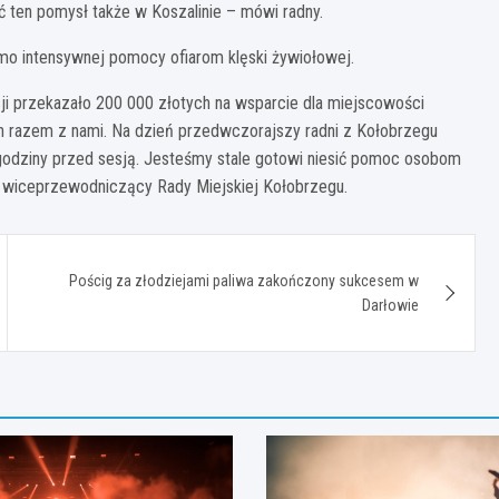
ć ten pomysł także w Koszalinie – mówi radny.
imo intensywnej pomocy ofiarom klęski żywiołowej.
esji przekazało 200 000 złotych na wsparcie dla miejscowości
h razem z nami. Na dzień przedwczorajszy radni z Kołobrzegu
godziny przed sesją. Jesteśmy stale gotowi niesić pomoc osobom
k, wiceprzewodniczący Rady Miejskiej Kołobrzegu.
Pościg za złodziejami paliwa zakończony sukcesem w
Darłowie