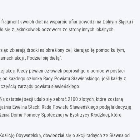
ragment swoich diet na wsparcie ofiar powodzi na Dolnym Śląsku i
ało się z jakimkolwiek odzewem ze strony innych lokalnych
iąc zbierają środki na określony cel, kierując tę pomoc ku tym,
ramach akcji „Podziel się dietą”.
tej akcji. Kiedy pewien człowiek poprosił go o pomoc w postaci
ę od każdego członka Rady Powiatu Sławieńskiego, jeśli każdy z
t częścią zarządu powiatu sławieńskiego.
Na ostatniej sesji udało się zebrać 2100 złotych, które zostaną
śnia Ewelina Stach. Rada Powiatu Sławieńskiego podjęła decyzję
żenia Domu Pomocy Społecznej w Bystrzycy Kłodzkiej, które
oalicję Obywatelską, dowiedział się o akcji radnych ze Sławna od