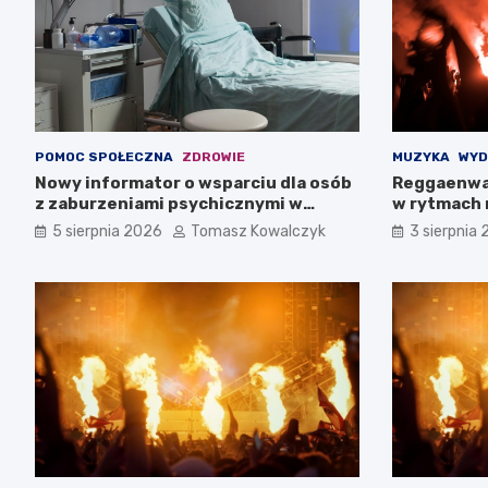
POMOC SPOŁECZNA
ZDROWIE
MUZYKA
WYD
Nowy informator o wsparciu dla osób
Reggaenwa
z zaburzeniami psychicznymi w
w rytmach 
Zachodniopomorskiem na 2026 rok
5 sierpnia 2026
Tomasz Kowalczyk
3 sierpnia