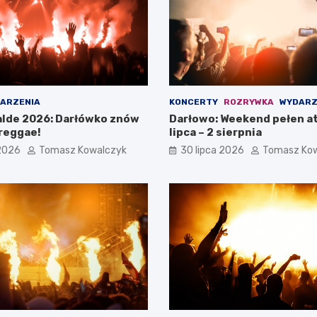
ARZENIA
KONCERTY
ROZRYWKA
WYDARZ
lde 2026: Darłówko znów
Darłowo: Weekend pełen at
reggae!
lipca – 2 sierpnia
 2026
Tomasz Kowalczyk
30 lipca 2026
Tomasz Ko