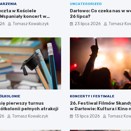
ARZENIA
UNCATEGORIZED
czta w Kościele
Darłowo: Co czeka nas w 
 Wspaniały koncert w
26 lipca?
026
Tomasz Kowalczyk
23 lipca 2026
Tomasz Ko
ÓŁKOLONIE
KONCERTY I FESTIWALE
się pierwszy turnus
26. Festiwal Filmów Skan
ółkolonii pełnych atrakcji
w Darłowie: Kultura i Kino 
Wyciągnięcie Ręki
026
Tomasz Kowalczyk
13 lipca 2026
Tomasz Kow