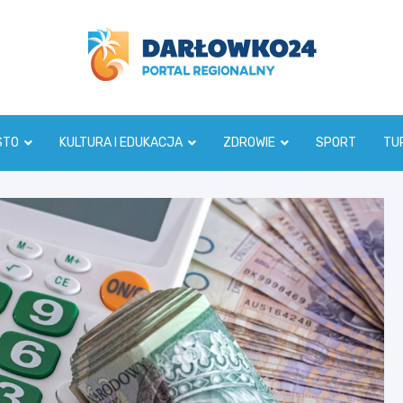
darlowko24.pl
STO
KULTURA I EDUKACJA
ZDROWIE
SPORT
TU