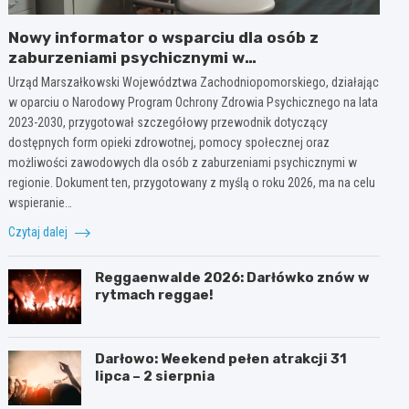
Nowy informator o wsparciu dla osób z
zaburzeniami psychicznymi w
Zachodniopomorskiem na 2026 rok
Urząd Marszałkowski Województwa Zachodniopomorskiego, działając
w oparciu o Narodowy Program Ochrony Zdrowia Psychicznego na lata
2023-2030, przygotował szczegółowy przewodnik dotyczący
dostępnych form opieki zdrowotnej, pomocy społecznej oraz
możliwości zawodowych dla osób z zaburzeniami psychicznymi w
regionie. Dokument ten, przygotowany z myślą o roku 2026, ma na celu
wspieranie…
Czytaj dalej
Reggaenwalde 2026: Darłówko znów w
rytmach reggae!
Darłowo: Weekend pełen atrakcji 31
lipca – 2 sierpnia