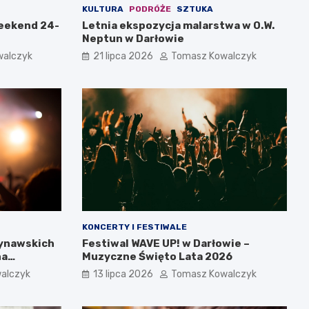
KULTURA
PODRÓŻE
SZTUKA
weekend 24-
Letnia ekspozycja malarstwa w O.W.
Neptun w Darłowie
walczyk
21 lipca 2026
Tomasz Kowalczyk
KONCERTY I FESTIWALE
dynawskich
Festiwal WAVE UP! w Darłowie –
na
Muzyczne Święto Lata 2026
alczyk
13 lipca 2026
Tomasz Kowalczyk