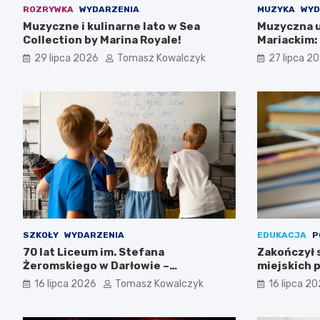
ROZRYWKA
WYDARZENIA
MUZYKA
WYD
Muzyczne i kulinarne lato w Sea
Muzyczna u
Collection by Marina Royale!
Mariackim:
Darłowie
29 lipca 2026
Tomasz Kowalczyk
27 lipca 2
SZKOŁY
WYDARZENIA
EDUKACJA
P
70 lat Liceum im. Stefana
Zakończył 
Żeromskiego w Darłowie –
miejskich p
Świętujemy razem!
16 lipca 2026
Tomasz Kowalczyk
16 lipca 2