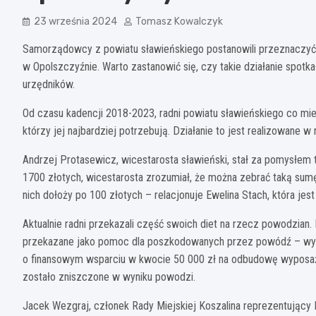
23 września 2024
Tomasz Kowalczyk
Samorządowcy z powiatu sławieńskiego postanowili przeznaczyć f
w Opolszczyźnie. Warto zastanowić się, czy takie działanie spotk
urzędników.
Od czasu kadencji 2018-2023, radni powiatu sławieńskiego co mies
którzy jej najbardziej potrzebują. Działanie to jest realizowane w 
Andrzej Protasewicz, wicestarosta sławieński, stał za pomysłem 
1700 złotych, wicestarosta zrozumiał, że można zebrać taką sum
nich dołoży po 100 złotych – relacjonuje Ewelina Stach, która jes
Aktualnie radni przekazali część swoich diet na rzecz powodzian. 
przekazane jako pomoc dla poszkodowanych przez powódź – wyja
o finansowym wsparciu w kwocie 50 000 zł na odbudowę wyposa
zostało zniszczone w wyniku powodzi.
Jacek Wezgraj, członek Rady Miejskiej Koszalina reprezentujący K