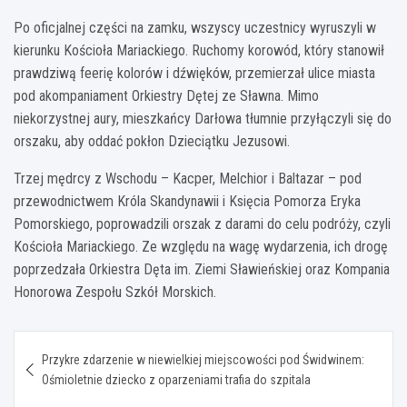
Po oficjalnej części na zamku, wszyscy uczestnicy wyruszyli w
kierunku Kościoła Mariackiego. Ruchomy korowód, który stanowił
prawdziwą feerię kolorów i dźwięków, przemierzał ulice miasta
pod akompaniament Orkiestry Dętej ze Sławna. Mimo
niekorzystnej aury, mieszkańcy Darłowa tłumnie przyłączyli się do
orszaku, aby oddać pokłon Dzieciątku Jezusowi.
Trzej mędrcy z Wschodu – Kacper, Melchior i Baltazar – pod
przewodnictwem Króla Skandynawii i Księcia Pomorza Eryka
Pomorskiego, poprowadzili orszak z darami do celu podróży, czyli
Kościoła Mariackiego. Ze względu na wagę wydarzenia, ich drogę
poprzedzała Orkiestra Dęta im. Ziemi Sławieńskiej oraz Kompania
Honorowa Zespołu Szkół Morskich.
Nawigacja
Przykre zdarzenie w niewielkiej miejscowości pod Świdwinem:
wpisu
Ośmioletnie dziecko z oparzeniami trafia do szpitala