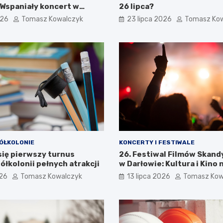
 Wspaniały koncert w
26 lipca?
026
Tomasz Kowalczyk
23 lipca 2026
Tomasz Ko
ÓŁKOLONIE
KONCERTY I FESTIWALE
się pierwszy turnus
26. Festiwal Filmów Skan
ółkolonii pełnych atrakcji
w Darłowie: Kultura i Kino 
Wyciągnięcie Ręki
026
Tomasz Kowalczyk
13 lipca 2026
Tomasz Kow