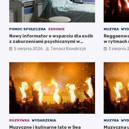
POMOC SPOŁECZNA
ZDROWIE
MUZYKA
WYD
Nowy informator o wsparciu dla osób
Reggaenwa
z zaburzeniami psychicznymi w
w rytmach 
Zachodniopomorskiem na 2026 rok
5 sierpnia 2026
Tomasz Kowalczyk
3 sierpnia
ROZRYWKA
WYDARZENIA
MUZYKA
WYD
Muzyczne i kulinarne lato w Sea
Muzyczna u