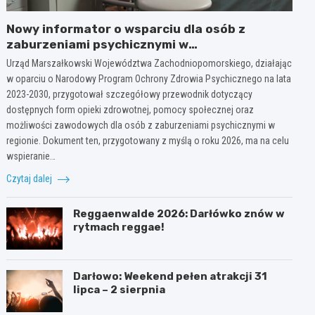
Nowy informator o wsparciu dla osób z
zaburzeniami psychicznymi w
Zachodniopomorskiem na 2026 rok
Urząd Marszałkowski Województwa Zachodniopomorskiego, działając
w oparciu o Narodowy Program Ochrony Zdrowia Psychicznego na lata
2023-2030, przygotował szczegółowy przewodnik dotyczący
dostępnych form opieki zdrowotnej, pomocy społecznej oraz
możliwości zawodowych dla osób z zaburzeniami psychicznymi w
regionie. Dokument ten, przygotowany z myślą o roku 2026, ma na celu
wspieranie…
Czytaj dalej
Reggaenwalde 2026: Darłówko znów w
rytmach reggae!
Darłowo: Weekend pełen atrakcji 31
lipca – 2 sierpnia