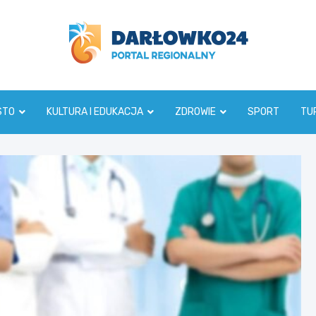
darlowko24.pl
STO
KULTURA I EDUKACJA
ZDROWIE
SPORT
TU