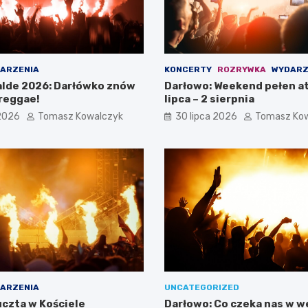
ARZENIA
KONCERTY
ROZRYWKA
WYDARZ
lde 2026: Darłówko znów
Darłowo: Weekend pełen at
reggae!
lipca – 2 sierpnia
 2026
Tomasz Kowalczyk
30 lipca 2026
Tomasz Ko
ARZENIA
UNCATEGORIZED
czta w Kościele
Darłowo: Co czeka nas w 