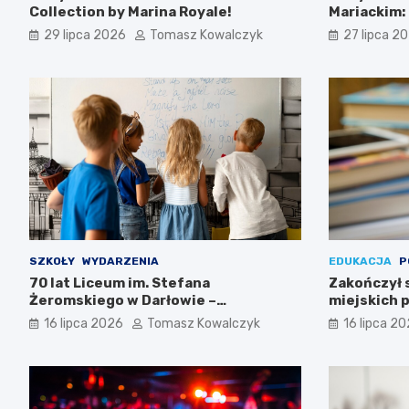
Collection by Marina Royale!
Mariackim:
Darłowie
29 lipca 2026
Tomasz Kowalczyk
27 lipca 2
SZKOŁY
WYDARZENIA
EDUKACJA
P
70 lat Liceum im. Stefana
Zakończył 
Żeromskiego w Darłowie –
miejskich p
Świętujemy razem!
16 lipca 2026
Tomasz Kowalczyk
16 lipca 2