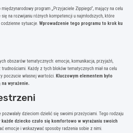
o międzynarodowy program „Przyjaciele Zippiego”, mający na celu
 się na rozwijaniu różnych kompetencji u najmłodszych, które
i codzienne sytuacje.
Wprowadzenie tego programu to krok ku
nych obszarów tematycznych: emocje, komunikacja, przyjaźń,
 z trudnościami. Każdy z tych bloków tematycznych miał na celu
czy poczucie własnej wartości.
Kluczowym elementem było
ą na wyrażenie.
estrzeni
pozwalały dzieciom dzielić się swoimi przeżyciami. Tego rodzaju
by każde dziecko czuło się komfortowo w wyrażaniu swoich
wać emocje i wskazywać sposoby radzenia sobie z nimi.