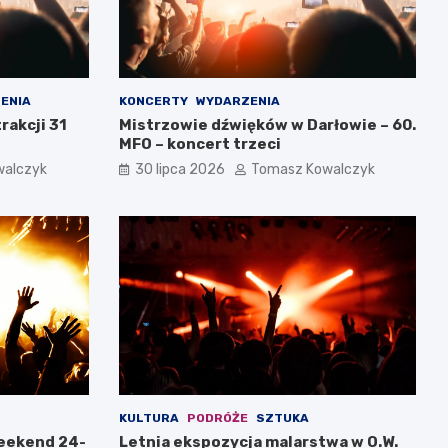
ENIA
KONCERTY
WYDARZENIA
rakcji 31
Mistrzowie dźwięków w Darłowie – 60.
MFO – koncert trzeci
walczyk
30 lipca 2026
Tomasz Kowalczyk
KULTURA
PODRÓŻE
SZTUKA
weekend 24-
Letnia ekspozycja malarstwa w O.W.