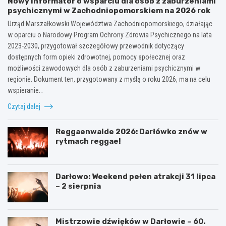
Nowy informator o wsparciu dla osób z zaburzeniami
psychicznymi w Zachodniopomorskiem na 2026 rok
Urząd Marszałkowski Województwa Zachodniopomorskiego, działając
w oparciu o Narodowy Program Ochrony Zdrowia Psychicznego na lata
2023-2030, przygotował szczegółowy przewodnik dotyczący
dostępnych form opieki zdrowotnej, pomocy społecznej oraz
możliwości zawodowych dla osób z zaburzeniami psychicznymi w
regionie. Dokument ten, przygotowany z myślą o roku 2026, ma na celu
wspieranie…
Czytaj dalej
Reggaenwalde 2026: Darłówko znów w
rytmach reggae!
Darłowo: Weekend pełen atrakcji 31 lipca
– 2 sierpnia
Mistrzowie dźwięków w Darłowie – 60.