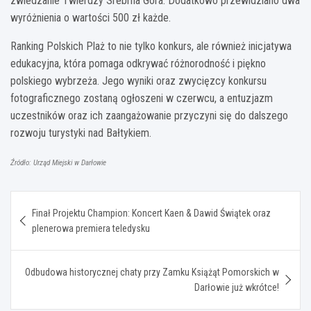
zwiedzanie Twierdzy Srebrna Góra. Dodatkowo przewidziano dwa
wyróżnienia o wartości 500 zł każde.
Ranking Polskich Plaż to nie tylko konkurs, ale również inicjatywa
edukacyjna, która pomaga odkrywać różnorodność i piękno
polskiego wybrzeża. Jego wyniki oraz zwycięzcy konkursu
fotograficznego zostaną ogłoszeni w czerwcu, a entuzjazm
uczestników oraz ich zaangażowanie przyczyni się do dalszego
rozwoju turystyki nad Bałtykiem.
Źródło: Urząd Miejski w Darłowie
Nawigacja
Finał Projektu Champion: Koncert Kaen & Dawid Świątek oraz
wpisu
plenerowa premiera teledysku
Odbudowa historycznej chaty przy Zamku Książąt Pomorskich w
Darłowie już wkrótce!