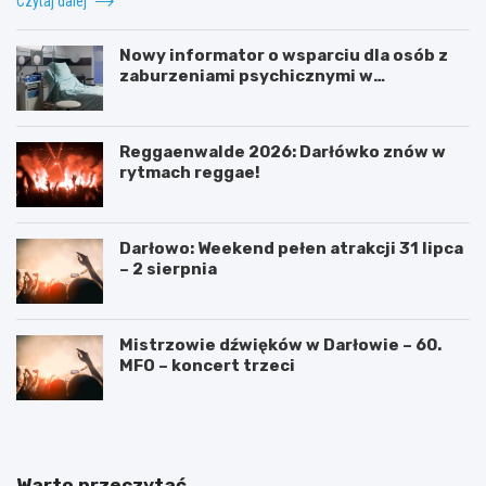
Czytaj dalej
Nowy informator o wsparciu dla osób z
zaburzeniami psychicznymi w
Zachodniopomorskiem na 2026 rok
Reggaenwalde 2026: Darłówko znów w
rytmach reggae!
Darłowo: Weekend pełen atrakcji 31 lipca
– 2 sierpnia
Mistrzowie dźwięków w Darłowie – 60.
MFO – koncert trzeci
Warto przeczytać