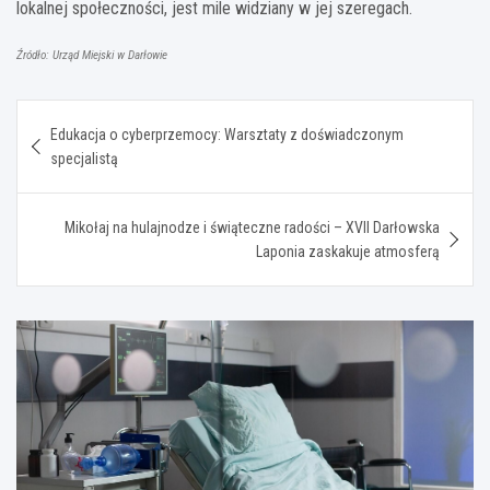
lokalnej społeczności, jest mile widziany w jej szeregach.
Źródło: Urząd Miejski w Darłowie
Nawigacja
Edukacja o cyberprzemocy: Warsztaty z doświadczonym
wpisu
specjalistą
Mikołaj na hulajnodze i świąteczne radości – XVII Darłowska
Laponia zaskakuje atmosferą