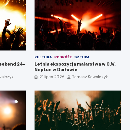
KULTURA
PODRÓŻE
SZTUKA
weekend 24-
Letnia ekspozycja malarstwa w O.W.
Neptun w Darłowie
walczyk
21 lipca 2026
Tomasz Kowalczyk