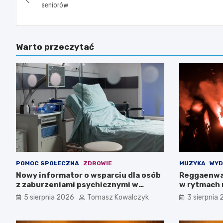
wpisu
seniorów
Warto przeczytać
POMOC SPOŁECZNA
ZDROWIE
MUZYKA
WYD
Nowy informator o wsparciu dla osób
Reggaenwa
z zaburzeniami psychicznymi w
w rytmach 
Zachodniopomorskiem na 2026 rok
5 sierpnia 2026
Tomasz Kowalczyk
3 sierpnia