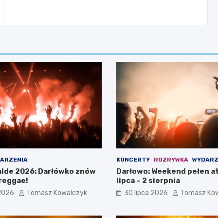
ARZENIA
KONCERTY
ROZRYWKA
WYDARZ
lde 2026: Darłówko znów
Darłowo: Weekend pełen at
reggae!
lipca – 2 sierpnia
 2026
Tomasz Kowalczyk
30 lipca 2026
Tomasz Ko