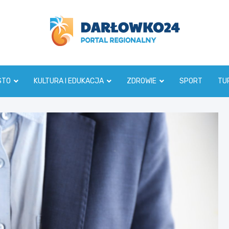
darlowko24.pl
STO
KULTURA I EDUKACJA
ZDROWIE
SPORT
TU