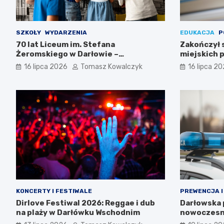
SZKOŁY
WYDARZENIA
EDUKACJA
P
70 lat Liceum im. Stefana
Zakończył 
Żeromskiego w Darłowie –
miejskich p
Świętujemy razem!
16 lipca 2026
Tomasz Kowalczyk
16 lipca 2
KONCERTY I FESTIWALE
PREWENCJA I
Dirlove Festiwal 2026: Reggae i dub
Darłowska p
na plaży w Darłówku Wschodnim
nowoczesn