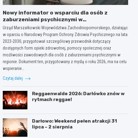
Nowy informator o wsparciu dla osób z
zaburzeniami psychicznymi w
Zachodniopomorskiem na 2026 rok
Urząd Marszałkowski Województwa Zachodniopomorskiego, działając
w oparciu o Narodowy Program Ochrony Zdrowia Psychicznego na lata
2023-2030, przygotował szczegółowy przewodnik dotyczący
dostępnych form opieki zdrowotnej, pomocy społecznej oraz
możliwości zawodowych dla osób z zaburzeniami psychicznymi w
regionie. Dokument ten, przygotowany z myślą o roku 2026, ma na celu
wspieranie…
Czytaj dalej
Reggaenwalde 2026: Darłówko znów w
rytmach reggae!
Darłowo: Weekend pełen atrakcji 31
lipca – 2 sierpnia