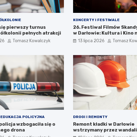
ÓŁKOLONIE
KONCERTY I FESTIWALE
się pierwszy turnus
26. Festiwal Filmów Skan
ółkolonii pełnych atrakcji
w Darłowie: Kultura i Kino 
Wyciągnięcie Ręki
026
Tomasz Kowalczyk
13 lipca 2026
Tomasz Kow
 EDUKACJA POLICYJNA
DROGI I REMONTY
olicja wzbogaciła się o
Remont kładki w Darłowie
ego drona
wstrzymany przez wandal