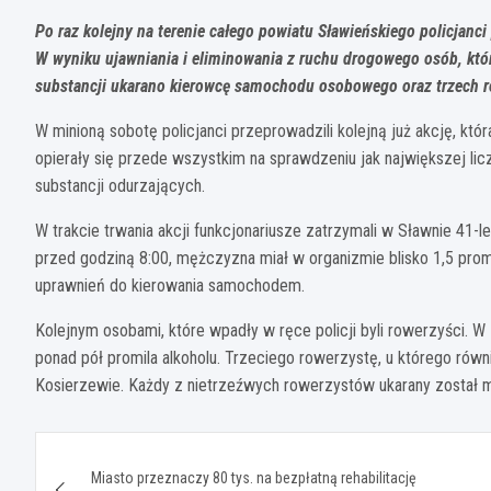
Po raz kolejny na terenie całego powiatu Sławieńskiego policjanc
W wyniku ujawniania i eliminowania z ruchu drogowego osób, któ
substancji ukarano kierowcę samochodu osobowego oraz trzech 
W minioną sobotę policjanci przeprowadzili kolejną już akcję, któ
opierały się przede wszystkim na sprawdzeniu jak największej li
substancji odurzających.
W trakcie trwania akcji funkcjonariusze zatrzymali w Sławnie 41
przed godziną 8:00, mężczyzna miał w organizmie blisko 1,5 promi
uprawnień do kierowania samochodem.
Kolejnym osobami, które wpadły w ręce policji byli rowerzyści
ponad pół promila alkoholu. Trzeciego rowerzystę, u którego rów
Kosierzewie. Każdy z nietrzeźwych rowerzystów ukarany został
Nawigacja
Miasto przeznaczy 80 tys. na bezpłatną rehabilitację