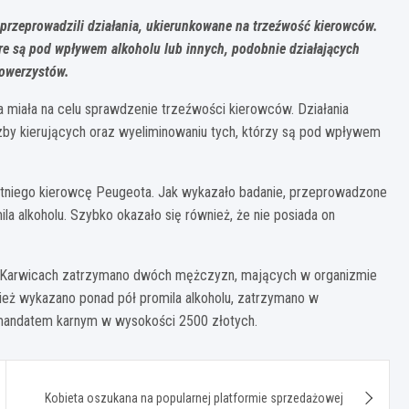
i przeprowadzili działania, ukierunkowane na trzeźwość kierowców.
re są pod wpływem alkoholu lub innych, podobnie działających
rowerzystów.
ra miała na celu sprawdzenie trzeźwości kierowców. Działania
czby kierujących oraz wyeliminowaniu tych, którzy są pod wpływem
-letniego kierowcę Peugeota. Jak wykazało badanie, przeprowadzone
la alkoholu. Szybko okazało się również, że nie posiada on
. W Karwicach zatrzymano dwóch mężczyzn, mających w organizmie
nież wykazano ponad pół promila alkoholu, zatrzymano w
 mandatem karnym w wysokości 2500 złotych.
Kobieta oszukana na popularnej platformie sprzedażowej