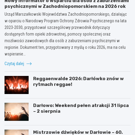
Nowy informator o wsparciu dla osób z zaburzeniami
psychicznymi w Zachodniopomorskiem na 2026 rok
Urząd Marszałkowski Województwa Zachodniopomorskiego, działając
w oparciu o Narodowy Program Ochrony Zdrowia Psychicznego na lata
2023-2030, przygotował szczegółowy przewodnik dotyczący
dostępnych form opieki zdrowotnej, pomocy społecznej oraz
możliwości zawodowych dla osób z zaburzeniami psychicznymi w
regionie. Dokument ten, przygotowany z myślą o roku 2026, ma na celu
wspieranie…
Czytaj dalej
Reggaenwalde 2026: Darłówko znów w
rytmach reggae!
Darłowo: Weekend pełen atrakcji 31 lipca
– 2 sierpnia
Mistrzowie dźwięków w Darłowie – 60.