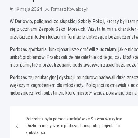
19 maja 2024
Tomasz Kowalczyk
W Darłowie, policjanci ze słupskiej Szkoły Policji, którzy byli ta
się z uczniami Zespołu Szkół Morskich. Wizyta ta miała charakter
przekazać młodym ludziom informacje dotyczące bezpieczeństwa 
Podczas spotkania, funkcjonariusze omówili z uczniami jakie ni
unikać problemów. Przekazali, że niezależnie od tego, czy ktoś
musi pamiętać o przestrzeganiu podstawowych zasad bezpiecze
Podczas tej edukacyjnej dyskusji, mundurowi nadawali duże znacz
większym zagrożeniem dla młodzieży. Policjanci rozmawiali z uc
niebezpiecznych substancji, które niestety wciąż pojawiają się na
Nawigacja
Potrzebna była pomoc strażaków ze Sławna w asyście
wpisu
służbom medycznym podczas transportu pacjenta do
ambulansu