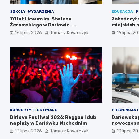
SZKOŁY
WYDARZENIA
EDUKACJA
P
70 lat Liceum im. Stefana
Zakończył 
Żeromskiego w Darłowie –
miejskich p
Świętujemy razem!
16 lipca 2026
Tomasz Kowalczyk
16 lipca 2
KONCERTY I FESTIWALE
PREWENCJA I
Dirlove Festiwal 2026: Reggae i dub
Darłowska p
na plaży w Darłówku Wschodnim
nowoczesn
13 lipca 2026
Tomasz Kowalczyk
10 lipca 2