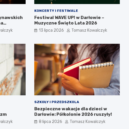
KONCERTY I FESTIWALE
dynawskich
Festiwal WAVE UP! w Darłowie –
na
Muzyczne Święto Lata 2026
alczyk
13 lipca 2026
Tomasz Kowalczyk
SZKOŁY I PRZEDSZKOLA
Bezpieczne wakacje dla dzieci w
izm
Darłowie: Półkolonie 2026 ruszyły!
alczyk
8 lipca 2026
Tomasz Kowalczyk