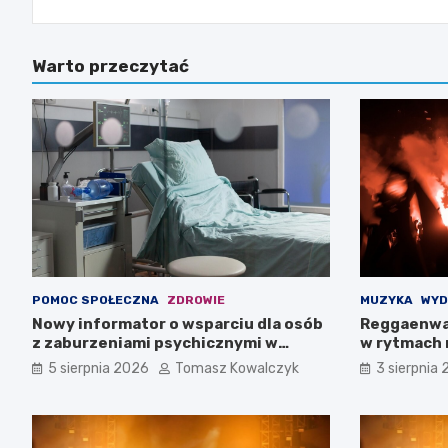
Warto przeczytać
POMOC SPOŁECZNA
ZDROWIE
MUZYKA
WYD
Nowy informator o wsparciu dla osób
Reggaenwa
z zaburzeniami psychicznymi w
w rytmach 
Zachodniopomorskiem na 2026 rok
5 sierpnia 2026
Tomasz Kowalczyk
3 sierpnia