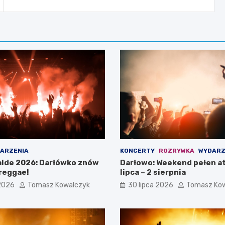
ARZENIA
KONCERTY
ROZRYWKA
WYDARZ
lde 2026: Darłówko znów
Darłowo: Weekend pełen at
reggae!
lipca – 2 sierpnia
 2026
Tomasz Kowalczyk
30 lipca 2026
Tomasz Ko