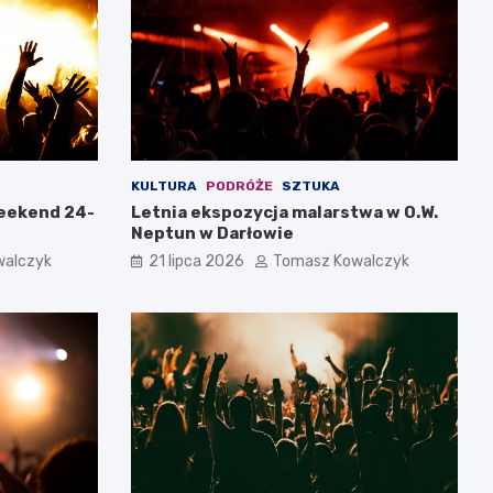
KULTURA
PODRÓŻE
SZTUKA
weekend 24-
Letnia ekspozycja malarstwa w O.W.
Neptun w Darłowie
walczyk
21 lipca 2026
Tomasz Kowalczyk