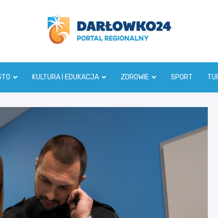
darlowko24.pl
STO
KULTURA I EDUKACJA
ZDROWIE
SPORT
TU