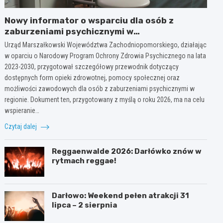
Nowy informator o wsparciu dla osób z
zaburzeniami psychicznymi w
Zachodniopomorskiem na 2026 rok
Urząd Marszałkowski Województwa Zachodniopomorskiego, działając
w oparciu o Narodowy Program Ochrony Zdrowia Psychicznego na lata
2023-2030, przygotował szczegółowy przewodnik dotyczący
dostępnych form opieki zdrowotnej, pomocy społecznej oraz
możliwości zawodowych dla osób z zaburzeniami psychicznymi w
regionie. Dokument ten, przygotowany z myślą o roku 2026, ma na celu
wspieranie…
Czytaj dalej
Reggaenwalde 2026: Darłówko znów w
rytmach reggae!
Darłowo: Weekend pełen atrakcji 31
lipca – 2 sierpnia