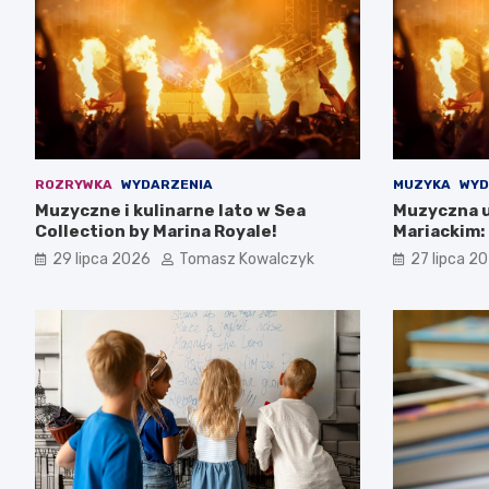
ROZRYWKA
WYDARZENIA
MUZYKA
WYD
Muzyczne i kulinarne lato w Sea
Muzyczna u
Collection by Marina Royale!
Mariackim:
Darłowie
29 lipca 2026
Tomasz Kowalczyk
27 lipca 2