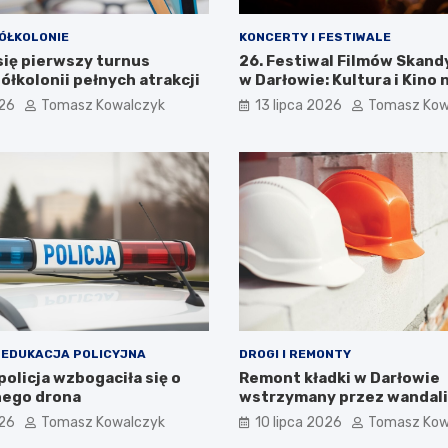
ÓŁKOLONIE
KONCERTY I FESTIWALE
się pierwszy turnus
26. Festiwal Filmów Skan
ółkolonii pełnych atrakcji
w Darłowie: Kultura i Kino 
Wyciągnięcie Ręki
026
Tomasz Kowalczyk
13 lipca 2026
Tomasz Kow
 EDUKACJA POLICYJNA
DROGI I REMONTY
olicja wzbogaciła się o
Remont kładki w Darłowie
ego drona
wstrzymany przez wandal
026
Tomasz Kowalczyk
10 lipca 2026
Tomasz Kow