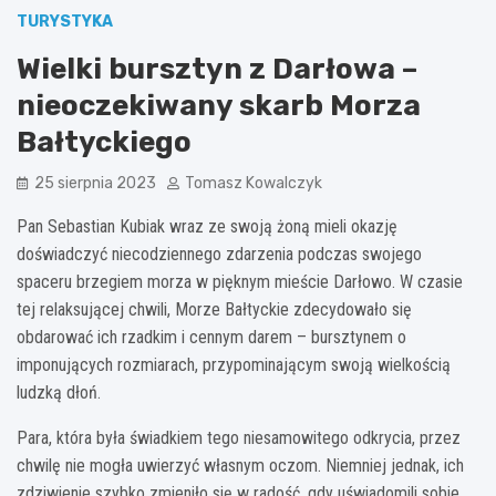
TURYSTYKA
Wielki bursztyn z Darłowa –
nieoczekiwany skarb Morza
Bałtyckiego
25 sierpnia 2023
Tomasz Kowalczyk
Pan Sebastian Kubiak wraz ze swoją żoną mieli okazję
doświadczyć niecodziennego zdarzenia podczas swojego
spaceru brzegiem morza w pięknym mieście Darłowo. W czasie
tej relaksującej chwili, Morze Bałtyckie zdecydowało się
obdarować ich rzadkim i cennym darem – bursztynem o
imponujących rozmiarach, przypominającym swoją wielkością
ludzką dłoń.
Para, która była świadkiem tego niesamowitego odkrycia, przez
chwilę nie mogła uwierzyć własnym oczom. Niemniej jednak, ich
zdziwienie szybko zmieniło się w radość, gdy uświadomili sobie,