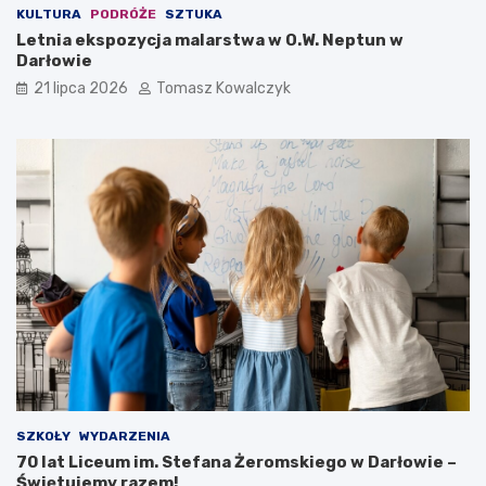
KULTURA
PODRÓŻE
SZTUKA
Letnia ekspozycja malarstwa w O.W. Neptun w
Darłowie
21 lipca 2026
Tomasz Kowalczyk
SZKOŁY
WYDARZENIA
70 lat Liceum im. Stefana Żeromskiego w Darłowie –
Świętujemy razem!