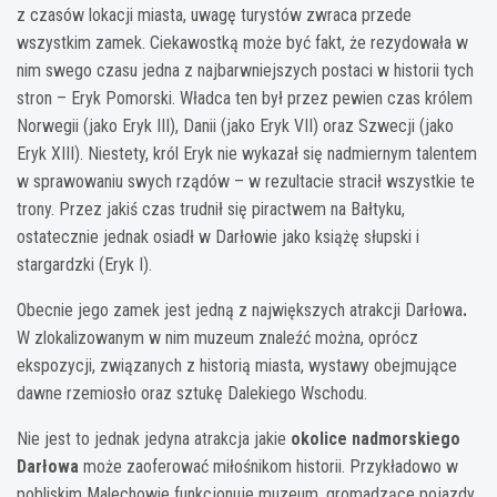
z czasów lokacji miasta, uwagę turystów zwraca przede
wszystkim zamek. Ciekawostką może być fakt, że rezydowała w
nim swego czasu jedna z najbarwniejszych postaci w historii tych
stron – Eryk Pomorski. Władca ten był przez pewien czas królem
Norwegii (jako Eryk III), Danii (jako Eryk VII) oraz Szwecji (jako
Eryk XIII). Niestety, król Eryk nie wykazał się nadmiernym talentem
w sprawowaniu swych rządów – w rezultacie stracił wszystkie te
trony. Przez jakiś czas trudnił się piractwem na Bałtyku,
ostatecznie jednak osiadł w Darłowie jako książę słupski i
stargardzki (Eryk I).
Obecnie jego zamek jest jedną z największych atrakcji Darłowa
.
W zlokalizowanym w nim muzeum znaleźć można, oprócz
ekspozycji, związanych z historią miasta, wystawy obejmujące
dawne rzemiosło oraz sztukę Dalekiego Wschodu.
Nie jest to jednak jedyna atrakcja jakie
okolice nadmorskiego
Darłowa
może zaoferować miłośnikom historii. Przykładowo w
pobliskim Malechowie funkcjonuje muzeum, gromadzące pojazdy