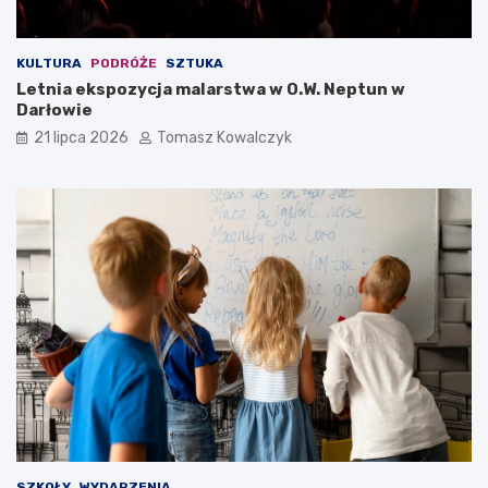
KULTURA
PODRÓŻE
SZTUKA
Letnia ekspozycja malarstwa w O.W. Neptun w
Darłowie
21 lipca 2026
Tomasz Kowalczyk
SZKOŁY
WYDARZENIA