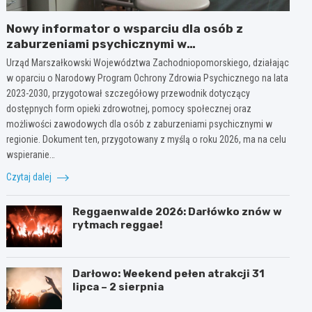
Nowy informator o wsparciu dla osób z
zaburzeniami psychicznymi w
Zachodniopomorskiem na 2026 rok
Urząd Marszałkowski Województwa Zachodniopomorskiego, działając
w oparciu o Narodowy Program Ochrony Zdrowia Psychicznego na lata
2023-2030, przygotował szczegółowy przewodnik dotyczący
dostępnych form opieki zdrowotnej, pomocy społecznej oraz
możliwości zawodowych dla osób z zaburzeniami psychicznymi w
regionie. Dokument ten, przygotowany z myślą o roku 2026, ma na celu
wspieranie…
Czytaj dalej
Reggaenwalde 2026: Darłówko znów w
rytmach reggae!
Darłowo: Weekend pełen atrakcji 31
lipca – 2 sierpnia