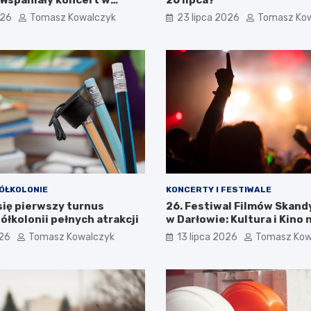
026
Tomasz Kowalczyk
23 lipca 2026
Tomasz Ko
ÓŁKOLONIE
KONCERTY I FESTIWALE
się pierwszy turnus
26. Festiwal Filmów Skan
ółkolonii pełnych atrakcji
w Darłowie: Kultura i Kino 
Wyciągnięcie Ręki
026
Tomasz Kowalczyk
13 lipca 2026
Tomasz Kow