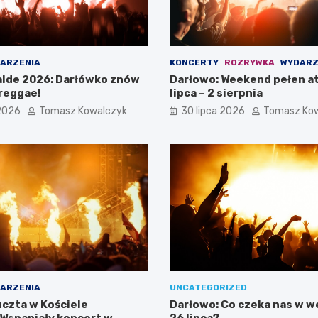
ARZENIA
KONCERTY
ROZRYWKA
WYDARZ
lde 2026: Darłówko znów
Darłowo: Weekend pełen at
reggae!
lipca – 2 sierpnia
 2026
Tomasz Kowalczyk
30 lipca 2026
Tomasz Ko
ARZENIA
UNCATEGORIZED
czta w Kościele
Darłowo: Co czeka nas w 
 Wspaniały koncert w
26 lipca?