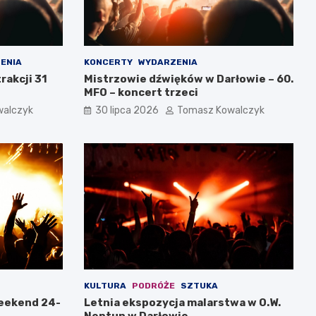
ENIA
KONCERTY
WYDARZENIA
rakcji 31
Mistrzowie dźwięków w Darłowie – 60.
MFO – koncert trzeci
walczyk
30 lipca 2026
Tomasz Kowalczyk
KULTURA
PODRÓŻE
SZTUKA
weekend 24-
Letnia ekspozycja malarstwa w O.W.
Neptun w Darłowie