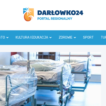
darlowko24.pl
STO
KULTURA I EDUKACJA
ZDROWIE
SPORT
TU