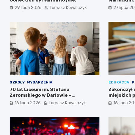
Darłowie
29 lipca 2026
Tomasz Kowalczyk
27 lipca 2
SZKOŁY
WYDARZENIA
EDUKACJA
P
70 lat Liceum im. Stefana
Zakończył 
Żeromskiego w Darłowie –
miejskich p
Świętujemy razem!
16 lipca 2026
Tomasz Kowalczyk
16 lipca 2