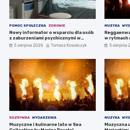
POMOC SPOŁECZNA
ZDROWIE
MUZYKA
WYD
Nowy informator o wsparciu dla osób
Reggaenwa
z zaburzeniami psychicznymi w
w rytmach 
Zachodniopomorskiem na 2026 rok
5 sierpnia 2026
Tomasz Kowalczyk
3 sierpnia
ROZRYWKA
WYDARZENIA
MUZYKA
WYD
Muzyczne i kulinarne lato w Sea
Muzyczna u
Collection by Marina Royale!
Mariackim: