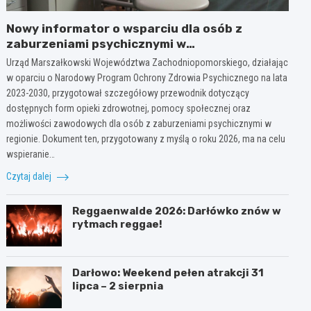
Nowy informator o wsparciu dla osób z
zaburzeniami psychicznymi w
Zachodniopomorskiem na 2026 rok
Urząd Marszałkowski Województwa Zachodniopomorskiego, działając
w oparciu o Narodowy Program Ochrony Zdrowia Psychicznego na lata
2023-2030, przygotował szczegółowy przewodnik dotyczący
dostępnych form opieki zdrowotnej, pomocy społecznej oraz
możliwości zawodowych dla osób z zaburzeniami psychicznymi w
regionie. Dokument ten, przygotowany z myślą o roku 2026, ma na celu
wspieranie…
Czytaj dalej
Reggaenwalde 2026: Darłówko znów w
rytmach reggae!
Darłowo: Weekend pełen atrakcji 31
lipca – 2 sierpnia