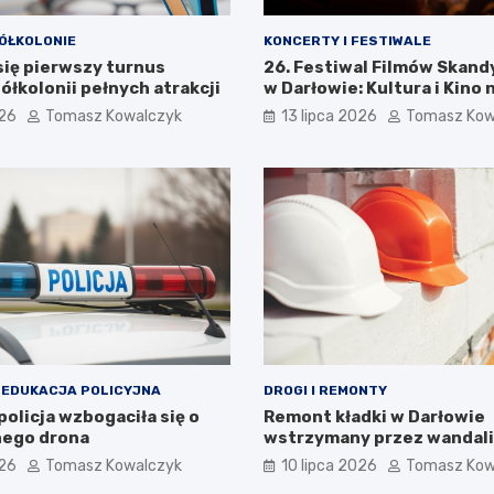
ÓŁKOLONIE
KONCERTY I FESTIWALE
się pierwszy turnus
26. Festiwal Filmów Skan
ółkolonii pełnych atrakcji
w Darłowie: Kultura i Kino 
Wyciągnięcie Ręki
026
Tomasz Kowalczyk
13 lipca 2026
Tomasz Kow
 EDUKACJA POLICYJNA
DROGI I REMONTY
olicja wzbogaciła się o
Remont kładki w Darłowie
ego drona
wstrzymany przez wandal
026
Tomasz Kowalczyk
10 lipca 2026
Tomasz Kow