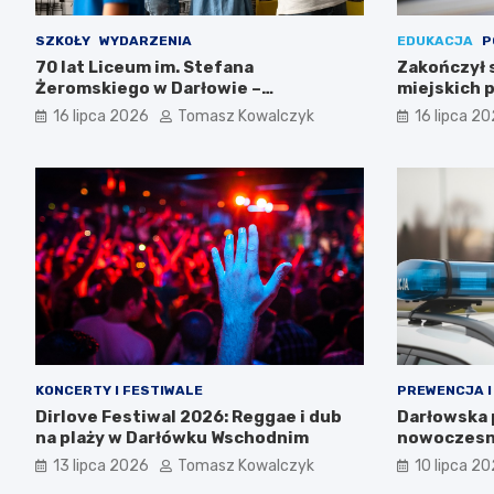
SZKOŁY
WYDARZENIA
EDUKACJA
P
70 lat Liceum im. Stefana
Zakończył 
Żeromskiego w Darłowie –
miejskich p
Świętujemy razem!
16 lipca 2026
Tomasz Kowalczyk
16 lipca 2
KONCERTY I FESTIWALE
PREWENCJA I
Dirlove Festiwal 2026: Reggae i dub
Darłowska p
na plaży w Darłówku Wschodnim
nowoczesn
13 lipca 2026
Tomasz Kowalczyk
10 lipca 2