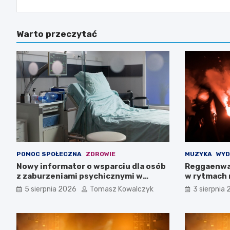
Warto przeczytać
POMOC SPOŁECZNA
ZDROWIE
MUZYKA
WYD
Nowy informator o wsparciu dla osób
Reggaenwa
z zaburzeniami psychicznymi w
w rytmach 
Zachodniopomorskiem na 2026 rok
5 sierpnia 2026
Tomasz Kowalczyk
3 sierpnia