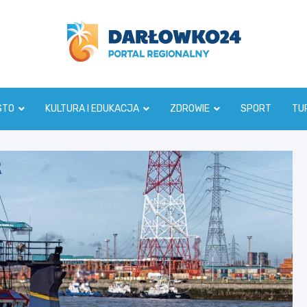
darlowko24.pl
STO
KULTURA I EDUKACJA
ZDROWIE
SPORT
TU