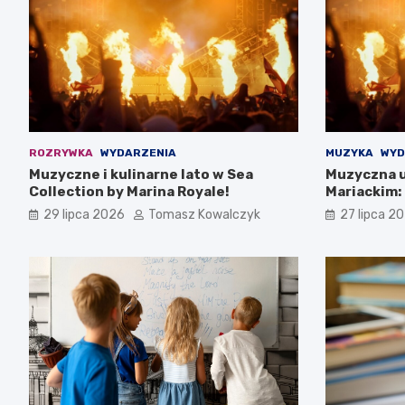
ROZRYWKA
WYDARZENIA
MUZYKA
WYD
Muzyczne i kulinarne lato w Sea
Muzyczna u
Collection by Marina Royale!
Mariackim:
Darłowie
29 lipca 2026
Tomasz Kowalczyk
27 lipca 2