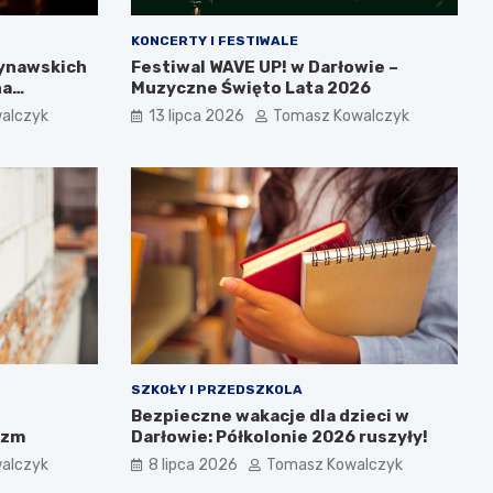
KONCERTY I FESTIWALE
dynawskich
Festiwal WAVE UP! w Darłowie –
na
Muzyczne Święto Lata 2026
alczyk
13 lipca 2026
Tomasz Kowalczyk
SZKOŁY I PRZEDSZKOLA
Bezpieczne wakacje dla dzieci w
izm
Darłowie: Półkolonie 2026 ruszyły!
alczyk
8 lipca 2026
Tomasz Kowalczyk