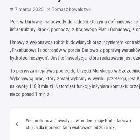
7 marca 2025
Tomasz Kowalczyk
Port w Darłowie ma powody do radości. Otrzyma dofinansowanie 
infrastruktury. Środki pochodzą z Krajowego Planu Odbudowy, a o
Umowy z wykonawcą robót budowlanych oraz inżynierem kontraktu
„Przebudowa falochronów w porcie Darłowo z poprawą warunkó
hydrotechnicznych”. Jest to inwestycja, która realizowana jest 
To pierwsza inicjatywa pod egidą Urzędu Morskiego w Szczecini
Wykonawcą prac, który został wybrany w wyniku przetargu, jest 
na kwotę 118,8 mln zł. Natomiast funkcję inżyniera kontraktu prz
nieco ponad 1 mln zł.
Nawigacja
Wielomilionowa inwestycja w modernizację Portu Darłowo:
wpisu
służba dla morskich farm wiatrowych od 2026 roku