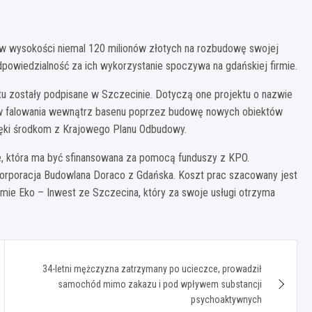
w wysokości niemal 120 milionów złotych na rozbudowę swojej
dpowiedzialność za ich wykorzystanie spoczywa na gdańskiej firmie.
 zostały podpisane w Szczecinie. Dotyczą one projektu o nazwie
w falowania wewnątrz basenu poprzez budowę nowych obiektów
dzięki środkom z Krajowego Planu Odbudowy.
e, która ma być sfinansowana za pomocą funduszy z KPO.
Korporacja Budowlana Doraco z Gdańska. Koszt prac szacowany jest
ejmie Eko – Inwest ze Szczecina, który za swoje usługi otrzyma
34-letni mężczyzna zatrzymany po ucieczce, prowadził
samochód mimo zakazu i pod wpływem substancji
psychoaktywnych