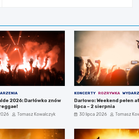
ARZENIA
KONCERTY
ROZRYWKA
WYDARZ
lde 2026: Darłówko znów
Darłowo: Weekend pełen at
reggae!
lipca – 2 sierpnia
 2026
Tomasz Kowalczyk
30 lipca 2026
Tomasz Ko