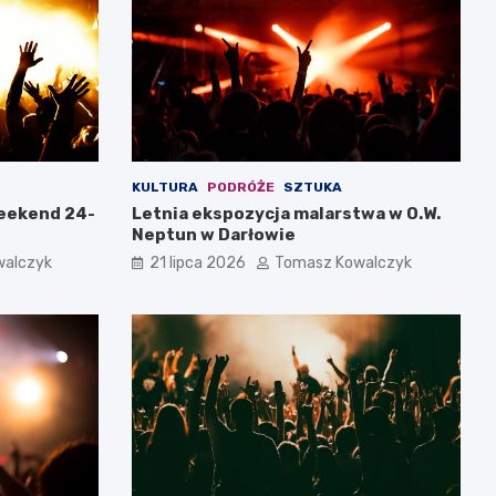
KULTURA
PODRÓŻE
SZTUKA
weekend 24-
Letnia ekspozycja malarstwa w O.W.
Neptun w Darłowie
walczyk
21 lipca 2026
Tomasz Kowalczyk