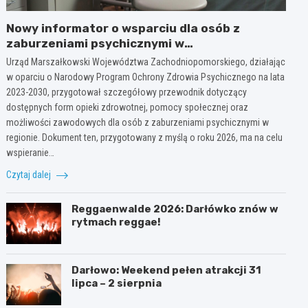
Nowy informator o wsparciu dla osób z
zaburzeniami psychicznymi w
Zachodniopomorskiem na 2026 rok
Urząd Marszałkowski Województwa Zachodniopomorskiego, działając
w oparciu o Narodowy Program Ochrony Zdrowia Psychicznego na lata
2023-2030, przygotował szczegółowy przewodnik dotyczący
dostępnych form opieki zdrowotnej, pomocy społecznej oraz
możliwości zawodowych dla osób z zaburzeniami psychicznymi w
regionie. Dokument ten, przygotowany z myślą o roku 2026, ma na celu
wspieranie…
Czytaj dalej
Reggaenwalde 2026: Darłówko znów w
rytmach reggae!
Darłowo: Weekend pełen atrakcji 31
lipca – 2 sierpnia