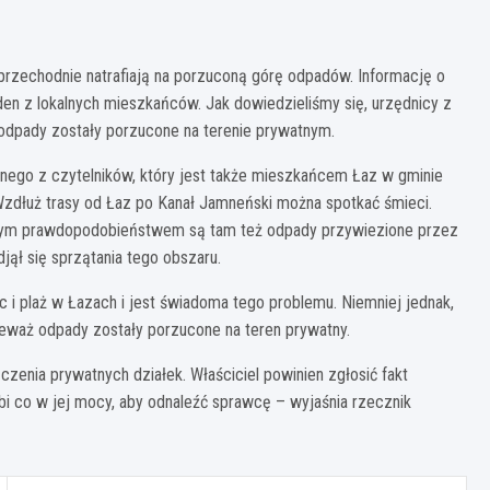
zechodnie natrafiają na porzuconą górę odpadów. Informację o
jeden z lokalnych mieszkańców. Jak dowiedzieliśmy się, urzędnicy z
e odpady zostały porzucone na terenie prywatnym.
nego z czytelników, który jest także mieszkańcem Łaz w gminie
Wzdłuż trasy od Łaz po Kanał Jamneński można spotkać śmieci.
dużym prawdopodobieństwem są tam też odpady przywiezione przez
djął się sprzątania tego obszaru.
 i plaż w Łazach i jest świadoma tego problemu. Niemniej jednak,
eważ odpady zostały porzucone na teren prywatny.
zenia prywatnych działek. Właściciel powinien zgłosić fakt
obi co w jej mocy, aby odnaleźć sprawcę – wyjaśnia rzecznik