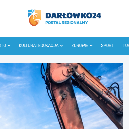
darlowko24.pl
STO
KULTURA I EDUKACJA
ZDROWIE
SPORT
TU