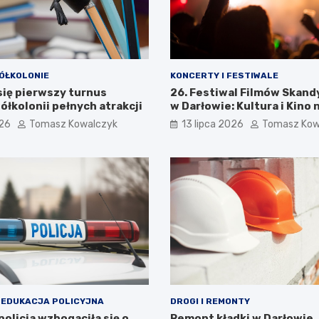
ÓŁKOLONIE
KONCERTY I FESTIWALE
się pierwszy turnus
26. Festiwal Filmów Skan
ółkolonii pełnych atrakcji
w Darłowie: Kultura i Kino 
Wyciągnięcie Ręki
026
Tomasz Kowalczyk
13 lipca 2026
Tomasz Kow
 EDUKACJA POLICYJNA
DROGI I REMONTY
olicja wzbogaciła się o
Remont kładki w Darłowie