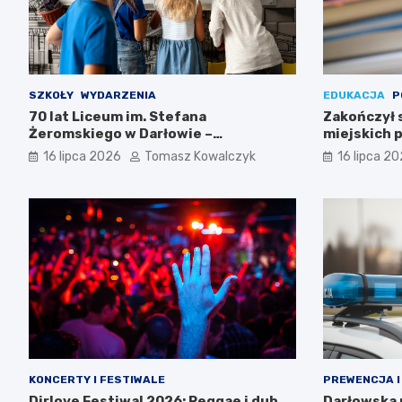
SZKOŁY
WYDARZENIA
EDUKACJA
P
70 lat Liceum im. Stefana
Zakończył 
Żeromskiego w Darłowie –
miejskich p
Świętujemy razem!
16 lipca 2026
Tomasz Kowalczyk
16 lipca 2
KONCERTY I FESTIWALE
PREWENCJA I
Dirlove Festiwal 2026: Reggae i dub
Darłowska p