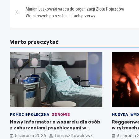
Nawigacja
Marian Laskowski wraca do organizacji Zlotu Pojazdów
wpisu
Wojskowych po sześciu latach przerwy
Warto przeczytać
POMOC SPOŁECZNA
ZDROWIE
MUZYKA
WYD
Nowy informator o wsparciu dla osób
Reggaenwa
z zaburzeniami psychicznymi w
w rytmach 
Zachodniopomorskiem na 2026 rok
5 sierpnia 2026
Tomasz Kowalczyk
3 sierpnia