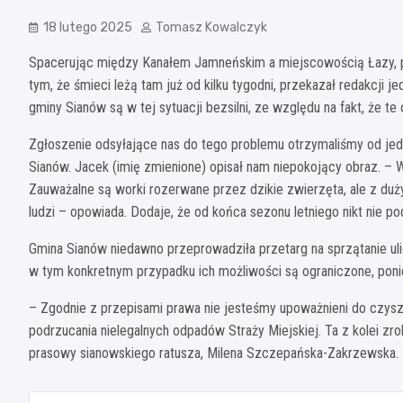
18 lutego 2025
Tomasz Kowalczyk
Spacerując między Kanałem Jamneńskim a miejscowością Łazy, pr
tym, że śmieci leżą tam już od kilku tygodni, przekazał redakcji 
gminy Sianów są w tej sytuacji bezsilni, ze względu na fakt, że t
Zgłoszenie odsyłające nas do tego problemu otrzymaliśmy od jed
Sianów. Jacek (imię zmienione) opisał nam niepokojący obraz. – 
Zauważalne są worki rozerwane przez dzikie zwierzęta, ale z 
ludzi – opowiada. Dodaje, że od końca sezonu letniego nikt nie po
Gmina Sianów niedawno przeprowadziła przetarg na sprzątanie ulic
w tym konkretnym przypadku ich możliwości są ograniczone, poni
– Zgodnie z przepisami prawa nie jesteśmy upoważnieni do czyszc
podrzucania nielegalnych odpadów Straży Miejskiej. Ta z kolei zr
prasowy sianowskiego ratusza, Milena Szczepańska-Zakrzewska.