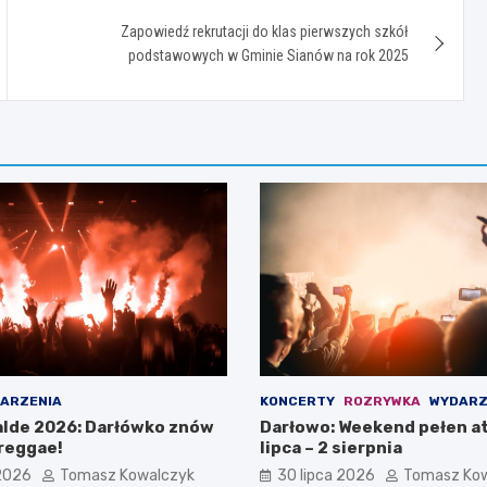
Zapowiedź rekrutacji do klas pierwszych szkół
podstawowych w Gminie Sianów na rok 2025
ARZENIA
KONCERTY
ROZRYWKA
WYDARZ
lde 2026: Darłówko znów
Darłowo: Weekend pełen at
reggae!
lipca – 2 sierpnia
 2026
Tomasz Kowalczyk
30 lipca 2026
Tomasz Ko