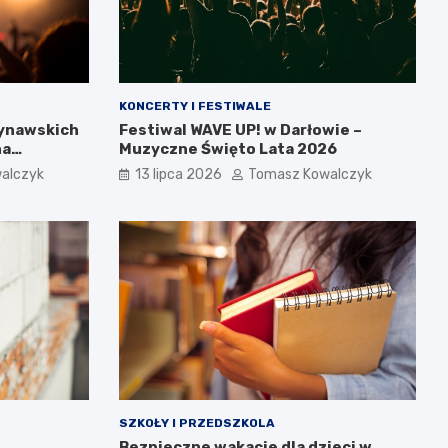
KONCERTY I FESTIWALE
dynawskich
Festiwal WAVE UP! w Darłowie –
na
Muzyczne Święto Lata 2026
alczyk
13 lipca 2026
Tomasz Kowalczyk
SZKOŁY I PRZEDSZKOLA
Bezpieczne wakacje dla dzieci w