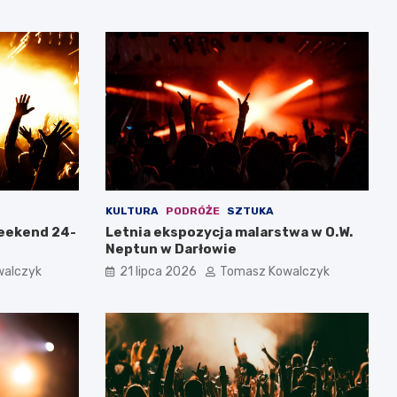
KULTURA
PODRÓŻE
SZTUKA
weekend 24-
Letnia ekspozycja malarstwa w O.W.
Neptun w Darłowie
walczyk
21 lipca 2026
Tomasz Kowalczyk