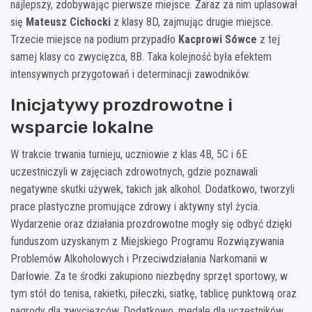
najlepszy, zdobywając pierwsze miejsce. Zaraz za nim uplasował
się
Mateusz Cichocki
z klasy 8D, zajmując drugie miejsce.
Trzecie miejsce na podium przypadło
Kacprowi Sówce
z tej
samej klasy co zwycięzca, 8B. Taka kolejność była efektem
intensywnych przygotowań i determinacji zawodników.
Inicjatywy prozdrowotne i
wsparcie lokalne
W trakcie trwania turnieju, uczniowie z klas 4B, 5C i 6E
uczestniczyli w zajęciach zdrowotnych, gdzie poznawali
negatywne skutki używek, takich jak alkohol. Dodatkowo, tworzyli
prace plastyczne promujące zdrowy i aktywny styl życia.
Wydarzenie oraz działania prozdrowotne mogły się odbyć dzięki
funduszom uzyskanym z Miejskiego Programu Rozwiązywania
Problemów Alkoholowych i Przeciwdziałania Narkomanii w
Darłowie. Za te środki zakupiono niezbędny sprzęt sportowy, w
tym stół do tenisa, rakietki, piłeczki, siatkę, tablicę punktową oraz
nagrody dla zwycięzców. Dodatkowo, medale dla uczestników