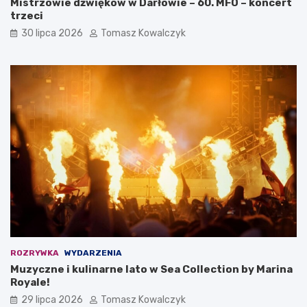
Mistrzowie dźwięków w Darłowie – 60. MFO – koncert
trzeci
30 lipca 2026
Tomasz Kowalczyk
ROZRYWKA
WYDARZENIA
Muzyczne i kulinarne lato w Sea Collection by Marina
Royale!
29 lipca 2026
Tomasz Kowalczyk