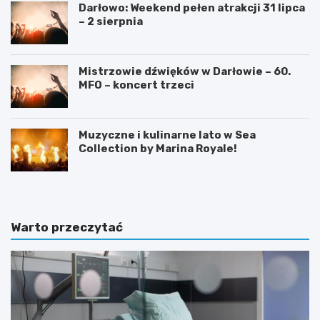
Darłowo: Weekend pełen atrakcji 31 lipca
– 2 sierpnia
Mistrzowie dźwięków w Darłowie – 60.
MFO – koncert trzeci
Muzyczne i kulinarne lato w Sea
Collection by Marina Royale!
Warto przeczytać